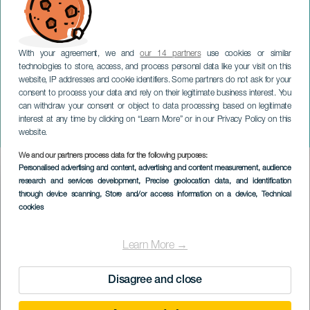
With your agreement, we and
our 14 partners
use cookies or similar
technologies to store, access, and process personal data like your visit on this
website, IP addresses and cookie identifiers. Some partners do not ask for your
consent to process your data and rely on their legitimate business interest. You
can withdraw your consent or object to data processing based on legitimate
LANZAROTE
interest at any time by clicking on “Learn More” or in our Privacy Policy on this
Fiestas de Güime
website.
We and our partners process data for the following purposes:
Imagen
Personalised advertising and content, advertising and content measurement, audience
Listado
research and services development
, Precise geolocation data, and identification
through device scanning
, Store and/or access information on a device
, Technical
cookies
Learn More →
Disagree and close