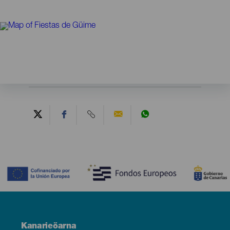
Contenido
Menú
Kanarieöarna