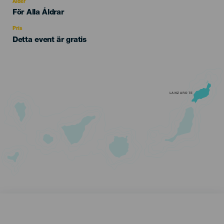
evento
Ålder
Edad
För Alla Åldrar
Recomendada
Pris
Detta event är gratis
LANZAROTE