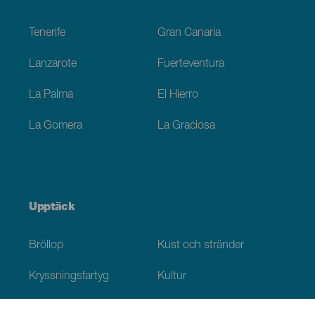
Footer
Tenerife
Gran Canaria
Lanzarote
Fuerteventura
La Palma
El Hierro
La Gomera
La Graciosa
Upptäck
Bröllop
Kust och stränder
Kryssningsfartyg
Kultur
Gastronomi
Aktiv turism