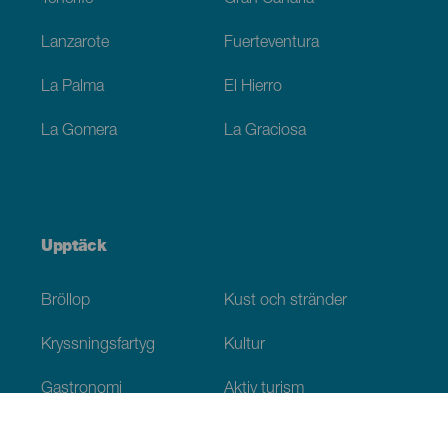
Lanzarote
Fuerteventura
La Palma
El Hierro
La Gomera
La Graciosa
Upptäck
Bröllop
Kust och stränder
Kryssningsfartyg
Kultur
Gastronomi
Aktiv turism
Alla artiklar