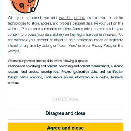
With your agreement, we and
our 14 partners
use cookies or similar
technologies to store, access, and process personal data like your visit on this
website, IP addresses and cookie identifiers. Some partners do not ask for your
consent to process your data and rely on their legitimate business interest. You
can withdraw your consent or object to data processing based on legitimate
LANZAROTE
interest at any time by clicking on “Learn More” or in our Privacy Policy on this
En otra clave
website.
We and our partners process data for the following purposes:
Imagen
Personalised advertising and content, advertising and content measurement, audience
Listado
research and services development
, Precise geolocation data, and identification
through device scanning
, Store and/or access information on a device
, Technical
cookies
Learn More →
Disagree and close
Agree and close