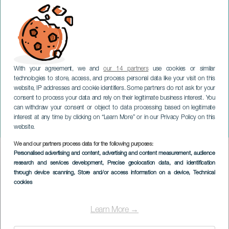
With your agreement, we and
our 14 partners
use cookies or similar
LA PALMA
technologies to store, access, and process personal data like your visit on this
Zarzuleando y más- La
website, IP addresses and cookie identifiers. Some partners do not ask for your
consent to process your data and rely on their legitimate business interest. You
Palma-festivalen för
can withdraw your consent or object to data processing based on legitimate
spansk musik och
interest at any time by clicking on “Learn More” or in our Privacy Policy on this
Zarzuela
website.
We and our partners process data for the following purposes:
Imagen
Personalised advertising and content, advertising and content measurement, audience
Listado
research and services development
, Precise geolocation data, and identification
through device scanning
, Store and/or access information on a device
, Technical
cookies
Learn More →