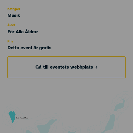
Kategori
Categoría
Musik
del
evento
Ålder
Edad
För Alla Åldrar
Recomendada
Pris
Detta event är gratis
Gå till eventets webbplats
LA PALMA