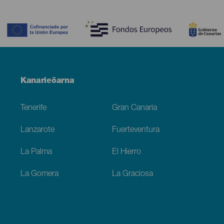
Contenido
Menú
Kanarieöarna
Footer
Tenerife
Gran Canaria
Lanzarote
Fuerteventura
La Palma
El Hierro
La Gomera
La Graciosa