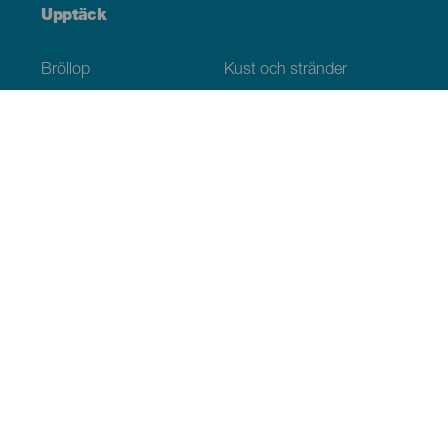
Upptäck
Bröllop
Kust och stränder
Kryssningsfartyg
Kultur
Gastronomi
Aktiv turism
Alla artiklar
Praktisk information
Agenda
Klimat
Ta sig dit
Ställen för att äta