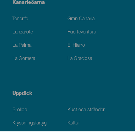
Menú
Kanarieöarna
Footer
Tenerife
Gran Canaria
Lanzarote
Fuerteventura
La Palma
El Hierro
La Gomera
La Graciosa
Upptäck
Bröllop
Kust och stränder
Kryssningsfartyg
Kultur