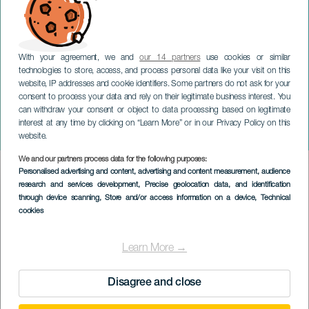
With your agreement, we and
our 14 partners
use cookies or similar
technologies to store, access, and process personal data like your visit on this
website, IP addresses and cookie identifiers. Some partners do not ask for your
consent to process your data and rely on their legitimate business interest. You
can withdraw your consent or object to data processing based on legitimate
LA PALMA
interest at any time by clicking on “Learn More” or in our Privacy Policy on this
Feria Gastro Rock
website.
We and our partners process data for the following purposes:
Imagen
Personalised advertising and content, advertising and content measurement, audience
Listado
research and services development
, Precise geolocation data, and identification
through device scanning
, Store and/or access information on a device
, Technical
cookies
Learn More →
Disagree and close