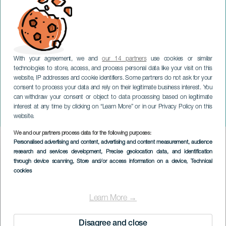
With your agreement, we and
our 14 partners
use cookies or similar
technologies to store, access, and process personal data like your visit on this
website, IP addresses and cookie identifiers. Some partners do not ask for your
consent to process your data and rely on their legitimate business interest. You
can withdraw your consent or object to data processing based on legitimate
LA GRACIOSA
interest at any time by clicking on “Learn More” or in our Privacy Policy on this
Timple Gathering
website.
We and our partners process data for the following purposes:
Imagen
Personalised advertising and content, advertising and content measurement, audience
Listado
research and services development
, Precise geolocation data, and identification
through device scanning
, Store and/or access information on a device
, Technical
cookies
Learn More →
Disagree and close