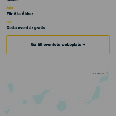
del
evento
Ålder
Edad
För Alla Åldrar
Recomendada
Pris
Detta event är gratis
Gå till eventets webbplats
LA GRACIOSA