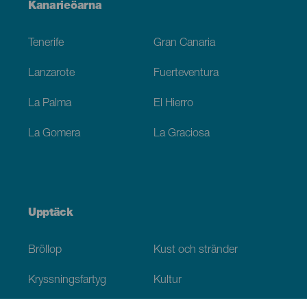
Menú
Kanarieöarna
Footer
Tenerife
Gran Canaria
Lanzarote
Fuerteventura
La Palma
El Hierro
La Gomera
La Graciosa
Upptäck
Bröllop
Kust och stränder
Kryssningsfartyg
Kultur