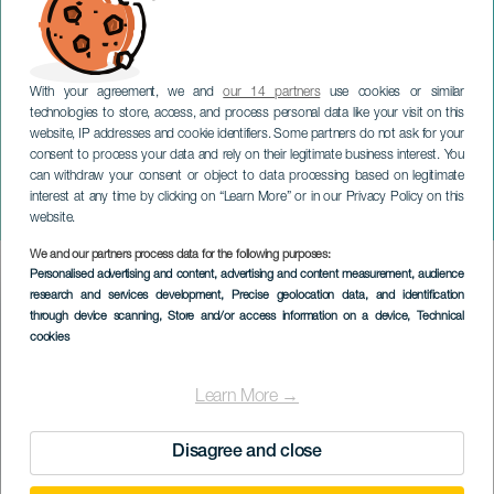
With your agreement, we and
our 14 partners
use cookies or similar
technologies to store, access, and process personal data like your visit on this
website, IP addresses and cookie identifiers. Some partners do not ask for your
consent to process your data and rely on their legitimate business interest. You
LA GRACIOSA
can withdraw your consent or object to data processing based on legitimate
Samla latinamerikanska
interest at any time by clicking on “Learn More” or in our Privacy Policy on this
segelbåtar
website.
We and our partners process data for the following purposes:
Imagen
Personalised advertising and content, advertising and content measurement, audience
Listado
research and services development
, Precise geolocation data, and identification
through device scanning
, Store and/or access information on a device
, Technical
cookies
Learn More →
Disagree and close