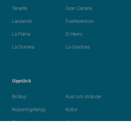
Tenerife
Gran Canaria
Lanzarote
Fuerteventura
La Palma
El Hierro
La Gomera
La Graciosa
Upptäck
Bröllop
Kust och stränder
Kryssningsfartyg
Kultur
Gastronomi
Aktiv turism