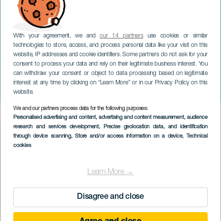
With your agreement, we and
our 14 partners
use cookies or similar
technologies to store, access, and process personal data like your visit on this
website, IP addresses and cookie identifiers. Some partners do not ask for your
consent to process your data and rely on their legitimate business interest. You
LA GRACIOSA
can withdraw your consent or object to data processing based on legitimate
Nyårsaftonens fyrverkerier
interest at any time by clicking on “Learn More” or in our Privacy Policy on this
och gatufest
website.
We and our partners process data for the following purposes:
Imagen
Personalised advertising and content, advertising and content measurement, audience
Listado
research and services development
, Precise geolocation data, and identification
through device scanning
, Store and/or access information on a device
, Technical
cookies
Learn More →
Disagree and close