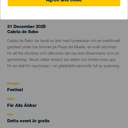
Agree and close
EVENEMANGET HÅLLS
31 December 2025
Localidad
Caleta de Sebo
Descripción
Caleta de Sebo tar farväl av året med fyrverkerier och en traditionell
del
gatufest under bar himmel på Plaza del Muelle, en kväll utformad
evento
för att fira utomhus och välkomna det nya året tillsammans som en
gemenskap. Musik sätter tempot på natten och himlen lyser upp
för en skål för nya början, i en glädjefylld atmosfär full av spänning.
Kategori
Categoría
Festival
del
evento
Ålder
Edad
För Alla Åldrar
Recomendada
Pris
Detta event är gratis