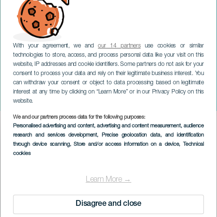
With your agreement, we and
our 14 partners
use cookies or similar
technologies to store, access, and process personal data like your visit on this
website, IP addresses and cookie identifiers. Some partners do not ask for your
consent to process your data and rely on their legitimate business interest. You
can withdraw your consent or object to data processing based on legitimate
LA GRACIOSA
interest at any time by clicking on “Learn More” or in our Privacy Policy on this
Ensemble Nexus i konsert
website.
We and our partners process data for the following purposes:
Imagen
Personalised advertising and content, advertising and content measurement, audience
Listado
research and services development
, Precise geolocation data, and identification
through device scanning
, Store and/or access information on a device
, Technical
cookies
Learn More →
Disagree and close