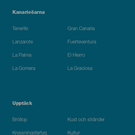
Menú
Kanarieöarna
Footer
Tenerife
Gran Canaria
Lanzarote
Fuerteventura
La Palma
El Hierro
La Gomera
La Graciosa
Upptäck
Bröllop
Kust och stränder
Kryssningsfartyg
Kultur