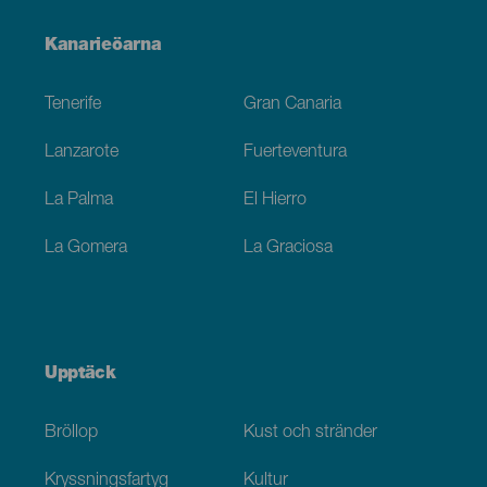
Menú
Kanarieöarna
Footer
Tenerife
Gran Canaria
Lanzarote
Fuerteventura
La Palma
El Hierro
La Gomera
La Graciosa
Upptäck
Bröllop
Kust och stränder
Kryssningsfartyg
Kultur