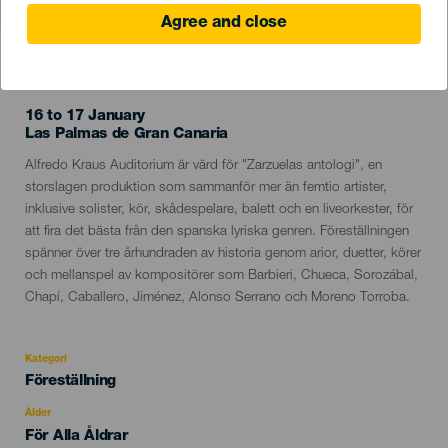
Agree and close
EVENEMANGET HÅLLS
16 to 17 January
Localidad
Las Palmas de Gran Canaria
Descripción
Alfredo Kraus Auditorium är värd för "Zarzuelas antologi", en
del
storslagen produktion som sammanför mer än femtio artister,
evento
inklusive solister, kör, skådespelare, balett och en liveorkester, för
att fira det bästa från den spanska lyriska genren. Föreställningen
spänner över tre århundraden av historia genom arior, duetter, körer
och mellanspel av kompositörer som Barbieri, Chueca, Sorozábal,
Chapí, Caballero, Jiménez, Alonso Serrano och Moreno Torroba.
Kategori
Categoría
Föreställning
del
evento
Ålder
Edad
För Alla Åldrar