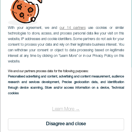
With your agreement, we and
our 14 partners
use cookies or similar
technologies to store, access, and process personal data like your visit on this
website, IP addresses and cookie identifiers. Some partners do not ask for your
consent to process your data and rely on their legitimate business interest. You
can withdraw your consent or object to data processing based on legitimate
GRAN CANARIA
interest at any time by clicking on “Learn More” or in our Privacy Policy on this
Zarzuelas antologi
website.
We and our partners process data for the following purposes:
Imagen
Personalised advertising and content, advertising and content measurement, audience
Listado
research and services development
, Precise geolocation data, and identification
through device scanning
, Store and/or access information on a device
, Technical
cookies
Learn More →
Disagree and close