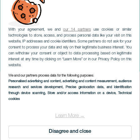
With your agreement, we and
our 14 partners
use cookies or similar
technologies to store, access, and process personal data like your visit on this
website, IP addresses and cookie identifiers. Some partners do not ask for your
consent to process your data and rely on their legitimate business interest. You
can withdraw your consent or object to data processing based on legitimate
GRAN CANARIA
interest at any time by clicking on “Learn More” or in our Privacy Policy on this
World Rock Music
website.
We and our partners process data for the following purposes:
Imagen
Personalised advertising and content, advertising and content measurement, audience
Listado
research and services development
, Precise geolocation data, and identification
through device scanning
, Store and/or access information on a device
, Technical
cookies
Learn More →
Disagree and close