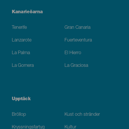
Menú
Kanarieöarna
Footer
Tenerife
Gran Canaria
Lanzarote
Fuerteventura
La Palma
El Hierro
La Gomera
La Graciosa
Upptäck
Bröllop
Kust och stränder
Kryssningsfartyg
Kultur