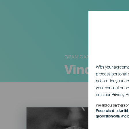
GRAN CANARIA
Vindens s
With your agreem
process personal d
not ask for your c
your consent or ob
or in our Privacy P
We and our partners pr
Imagen
Personalised advertis
Listado
geolocation data, and i