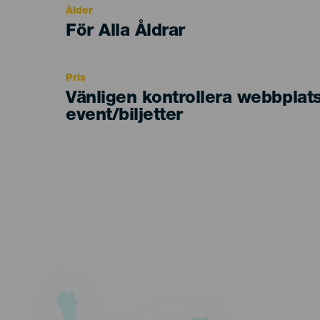
Ålder
Edad
För Alla Åldrar
Recomendada
Pris
Vänligen kontrollera webbplat
event/biljetter