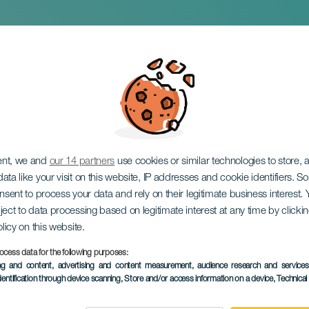
medja: Materia som
ent, we and
our 14 partners
use cookies or similar technologies to store,
ata like your visit on this website, IP addresses and cookie identifiers. 
onsent to process your data and rely on their legitimate business interest
ject to data processing based on legitimate interest at any time by click
olicy on this website.
ocess data for the following purposes:
EVENEMANGET HÅLLS
ing and content, advertising and content measurement, audience research and service
dentification through device scanning
, Store and/or access information on a device
, Technica
28 March 2026