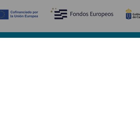
Upptäck
P
Bröllop
Kust och stränder
A
Kryssningsfartyg
Kultur
Ta
Gastronomi
Aktiv turism
Va
Alla artiklar
Se