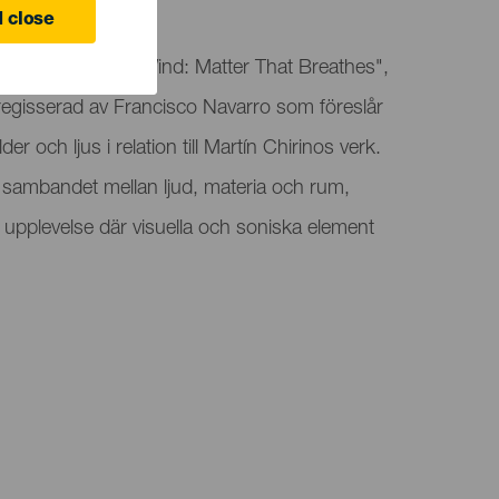
 Canaria
 close
 för "Forge of the Wind: Matter That Breathes",
 regisserad av Francisco Navarro som föreslår
er och ljus i relation till Martín Chirinos verk.
 sambandet mellan ljud, materia och rum,
k upplevelse där visuella och soniska element