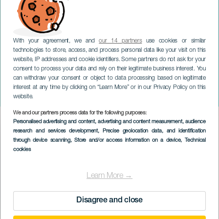
With your agreement, we and
our 14 partners
use cookies or similar
technologies to store, access, and process personal data like your visit on this
website, IP addresses and cookie identifiers. Some partners do not ask for your
consent to process your data and rely on their legitimate business interest. You
can withdraw your consent or object to data processing based on legitimate
GRAN CANARIA
interest at any time by clicking on “Learn More” or in our Privacy Policy on this
Utställning: Teror samlar
website.
We and our partners process data for the following purposes:
Imagen
Personalised advertising and content, advertising and content measurement, audience
Listado
research and services development
, Precise geolocation data, and identification
through device scanning
, Store and/or access information on a device
, Technical
cookies
Learn More →
Disagree and close