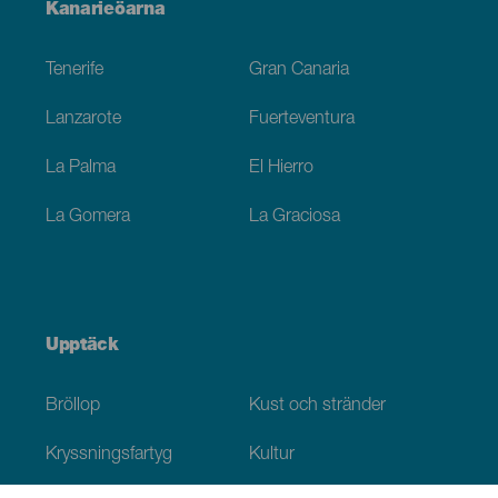
Menú
Kanarieöarna
Footer
Tenerife
Gran Canaria
Lanzarote
Fuerteventura
La Palma
El Hierro
La Gomera
La Graciosa
Upptäck
Bröllop
Kust och stränder
Kryssningsfartyg
Kultur