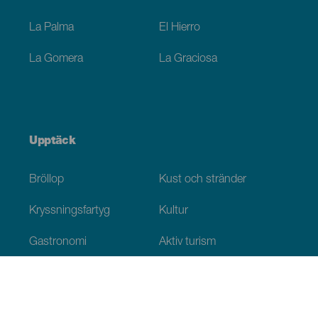
La Palma
El Hierro
La Gomera
La Graciosa
Upptäck
Bröllop
Kust och stränder
Kryssningsfartyg
Kultur
Gastronomi
Aktiv turism
Alla artiklar