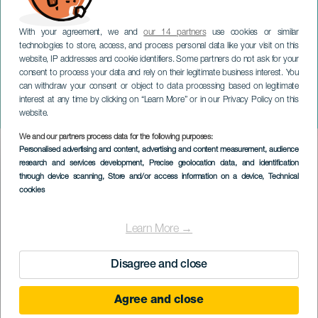
With your agreement, we and
our 14 partners
use cookies or similar
technologies to store, access, and process personal data like your visit on this
website, IP addresses and cookie identifiers. Some partners do not ask for your
consent to process your data and rely on their legitimate business interest. You
can withdraw your consent or object to data processing based on legitimate
GRAN CANARIA
interest at any time by clicking on “Learn More” or in our Privacy Policy on this
Turistdagen
website.
We and our partners process data for the following purposes:
Imagen
Personalised advertising and content, advertising and content measurement, audience
Listado
research and services development
, Precise geolocation data, and identification
through device scanning
, Store and/or access information on a device
, Technical
cookies
Learn More →
Disagree and close
Agree and close
February 2027