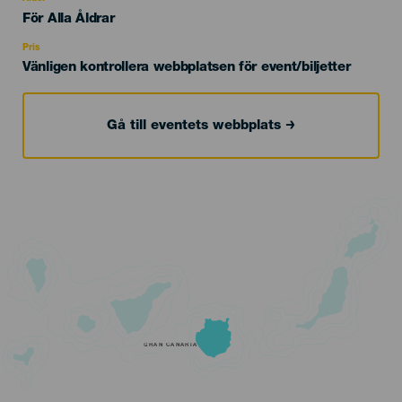
Edad
För Alla Åldrar
Recomendada
Pris
Vänligen kontrollera webbplatsen för event/biljetter
Gå till eventets webbplats
GRAN CANARIA