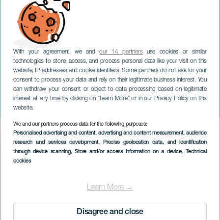
With your agreement, we and
our 14 partners
use cookies or similar
technologies to store, access, and process personal data like your visit on this
website, IP addresses and cookie identifiers. Some partners do not ask for your
consent to process your data and rely on their legitimate business interest. You
can withdraw your consent or object to data processing based on legitimate
GRAN CANARIA
interest at any time by clicking on “Learn More” or in our Privacy Policy on this
Trueno destructor
website.
We and our partners process data for the following purposes:
Imagen
Personalised advertising and content, advertising and content measurement, audience
Listado
research and services development
, Precise geolocation data, and identification
through device scanning
, Store and/or access information on a device
, Technical
cookies
Learn More →
Disagree and close