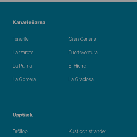
Menú
Kanarieöarna
Footer
Tenerife
Gran Canaria
Lanzarote
Fuerteventura
La Palma
El Hierro
La Gomera
La Graciosa
Upptäck
Bröllop
Kust och stränder