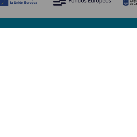
Upptäck
P
Bröllop
Kust och stränder
A
Kryssningsfartyg
Kultur
Ta
Gastronomi
Aktiv turism
Va
Alla artiklar
Se