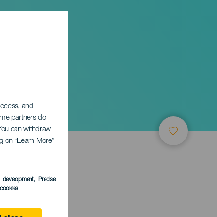
 access, and
Some partners do
. You can withdraw
ing on “Learn More”
s development
, Precise
l cookies