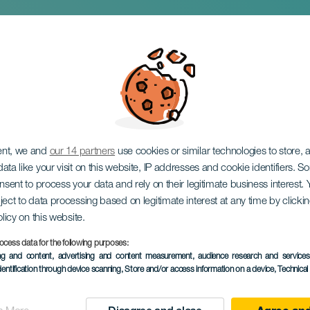
y
ent, we and
our 14 partners
use cookies or similar technologies to store,
ata like your visit on this website, IP addresses and cookie identifiers. 
onsent to process your data and rely on their legitimate business interest
ject to data processing based on legitimate interest at any time by click
olicy on this website.
ocess data for the following purposes:
ing and content, advertising and content measurement, audience research and service
EVENEMANGET HÅLLS
dentification through device scanning
, Store and/or access information on a device
, Technica
24 to 26 April