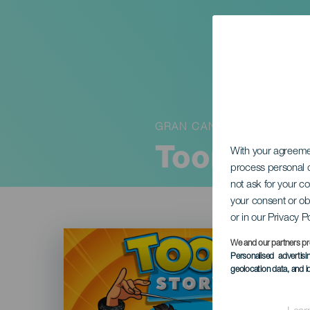
GRAN CANARIA
Toon Stor
With your agreem
process personal d
not ask for your c
your consent or ob
or in our Privacy P
Imagen
Listado
We and our partners pr
Personalised advertis
geolocation data, and i