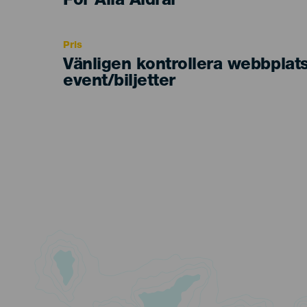
Edad
För Alla Åldrar
Recomendada
Pris
Vänligen kontrollera webbplat
event/biljetter