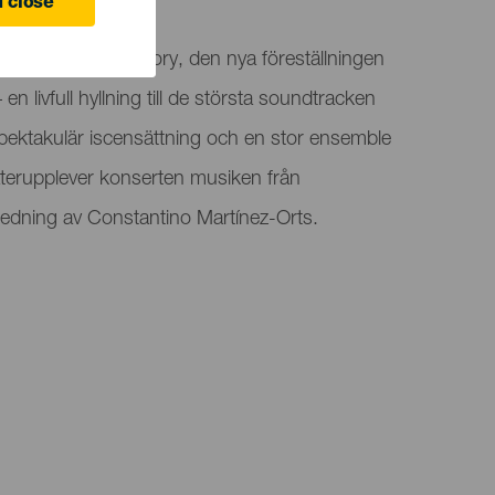
 Canaria
 close
resenterar Toon Story, den nya föreställningen
n livfull hyllning till de största soundtracken
pektakulär iscensättning och en stor ensemble
terupplever konserten musiken från
 ledning av Constantino Martínez-Orts.