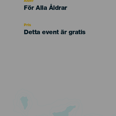
Ålder
Edad
För Alla Åldrar
Recomendada
Pris
Detta event är gratis