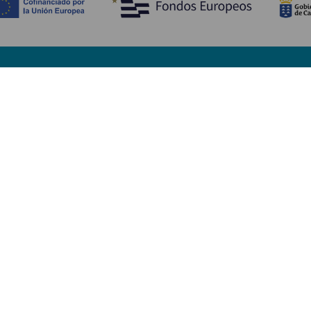
Upptäck
P
Bröllop
Kust och stränder
A
Kryssningsfartyg
Kultur
Ta
Gastronomi
Aktiv turism
Va
Alla artiklar
Se