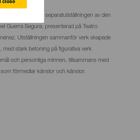
 close
art" är den första separatutställningen av den
bel Guerra Segura, presenterad på Teatro
ménez. Utställningen sammanför verk skapade
 med stark betoning på figurativa verk
öremål och personliga minnen, tillsammans med
k som förmedlar känslor och känslor.