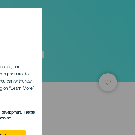
rag från
 access, and
Some partners do
. You can withdraw
ing on “Learn More”
s development
, Precise
l cookies