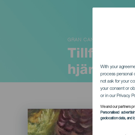
GRAN CANARIA
Tillfällig
hjärtat
With your agreem
process personal d
not ask for your c
your consent or ob
or in our Privacy P
We and our partners pr
Imagen
Personalised advertis
Listado
geolocation data, and i