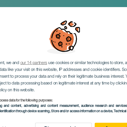
 utställning: Penseld
ent, we and
our 14 partners
use cookies or similar technologies to store,
ata like your visit on this website, IP addresses and cookie identifiers. 
onsent to process your data and rely on their legitimate business interest
ject to data processing based on legitimate interest at any time by click
olicy on this website.
ocess data for the following purposes:
EVENEMANGET HÅLLS
ing and content, advertising and content measurement, audience research and service
dentification through device scanning
, Store and/or access information on a device
, Technica
3 to 31 October
Localidad
Telde