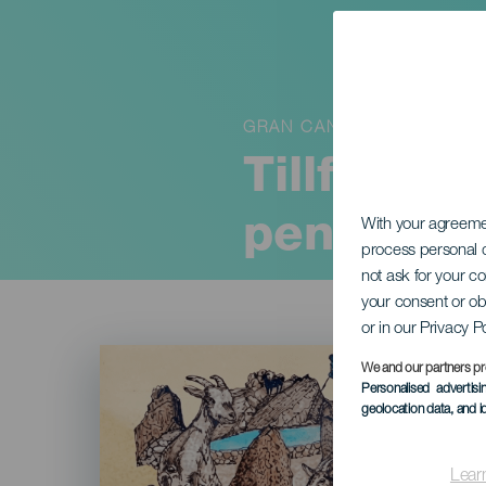
GRAN CANARIA
Tillfällig
penseldr
With your agreem
process personal d
not ask for your c
your consent or ob
or in our Privacy P
Imagen
Listado
We and our partners pr
Personalised advertis
geolocation data, and i
Lear