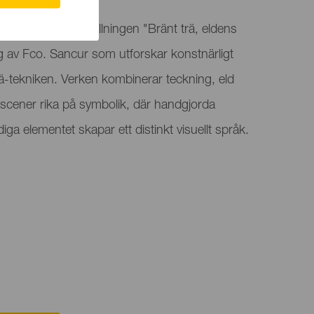
 är värd för utställningen "Bränt trä, eldens
ng av Fco. Sancur som utforskar konstnärligt
-tekniken. Verken kombinerar teckning, eld
a scener rika på symbolik, där handgjorda
diga elementet skapar ett distinkt visuellt språk.