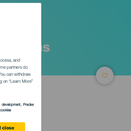
ä, Eldens
 access, and
Some partners do
. You can withdraw
ing on “Learn More”
s development
, Precise
l cookies
 close