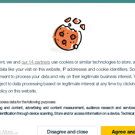
 utställning: Bränt tr
ag
ent, we and
our 14 partners
use cookies or similar technologies to store,
ata like your visit on this website, IP addresses and cookie identifiers. 
onsent to process your data and rely on their legitimate business interest
ject to data processing based on legitimate interest at any time by click
olicy on this website.
ocess data for the following purposes:
ing and content, advertising and content measurement, audience research and service
EVENEMANGET HÅLLS
dentification through device scanning
, Store and/or access information on a device
, Technica
16 to 30 January
Localidad
Agaete
n More →
Disagree and close
Agree and