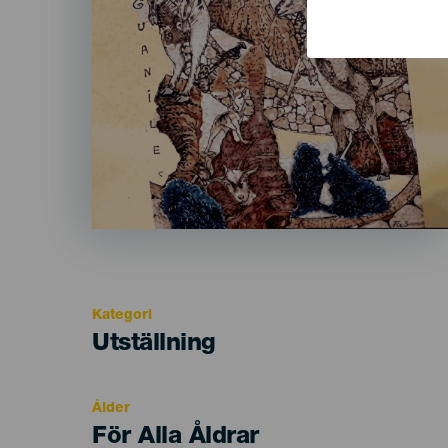
Kategori
Categoría
Utställning
del
evento
Ålder
Edad
För Alla Åldrar