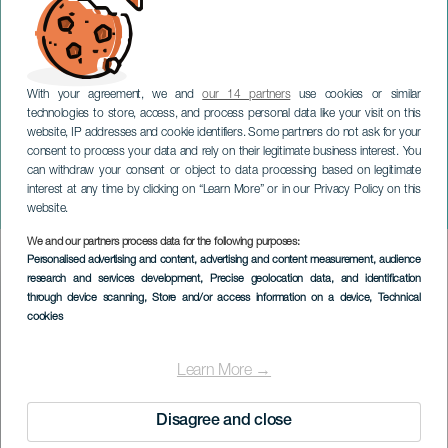
With your agreement, we and
our 14 partners
use cookies or similar
technologies to store, access, and process personal data like your visit on this
website, IP addresses and cookie identifiers. Some partners do not ask for your
consent to process your data and rely on their legitimate business interest. You
can withdraw your consent or object to data processing based on legitimate
GRAN CANARIA
interest at any time by clicking on “Learn More” or in our Privacy Policy on this
Tasate hantverksmässa
website.
We and our partners process data for the following purposes:
Imagen
Personalised advertising and content, advertising and content measurement, audience
Listado
research and services development
, Precise geolocation data, and identification
through device scanning
, Store and/or access information on a device
, Technical
cookies
Learn More →
Disagree and close