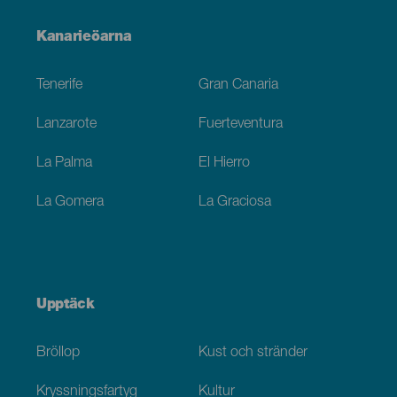
Menú
Kanarieöarna
Footer
Tenerife
Gran Canaria
Lanzarote
Fuerteventura
La Palma
El Hierro
La Gomera
La Graciosa
Upptäck
Bröllop
Kust och stränder
Kryssningsfartyg
Kultur