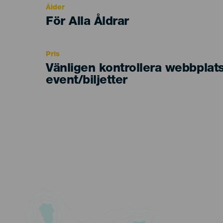
Ålder
Edad
För Alla Åldrar
Recomendada
Pris
Vänligen kontrollera webbplat
event/biljetter