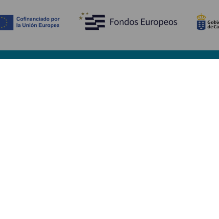
Upptäck
P
Bröllop
Kust och stränder
A
Kryssningsfartyg
Kultur
Ta
Gastronomi
Aktiv turism
Va
Alla artiklar
Se