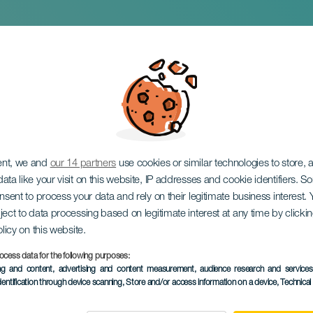
olina Gospel Choir
ent, we and
our 14 partners
use cookies or similar technologies to store,
ata like your visit on this website, IP addresses and cookie identifiers. 
onsent to process your data and rely on their legitimate business interest
ject to data processing based on legitimate interest at any time by click
olicy on this website.
ocess data for the following purposes:
EVENEMANGET HÅLLS
ing and content, advertising and content measurement, audience research and service
dentification through device scanning
, Store and/or access information on a device
, Technica
13 December 2025