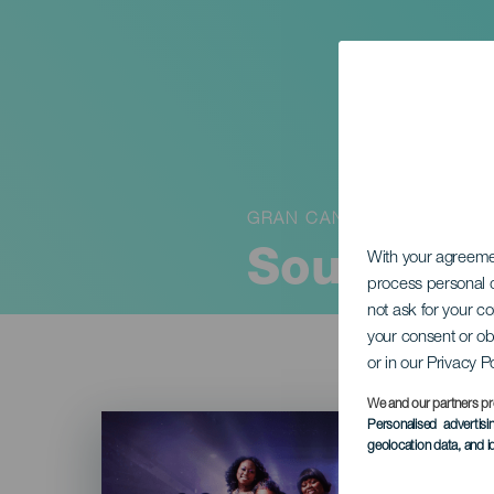
GRAN CANARIA
South Car
With your agreem
process personal d
not ask for your c
your consent or ob
or in our Privacy P
We and our partners pr
Imagen
Personalised advertis
Listado
geolocation data, and i