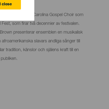
 Canaria
 close
 är värd för South Carolina Gospel Choir som
Fest, som firar två decennier av festivalen.
 Brown presenterar ensemblen en musikalisk
 afroamerikanska slavars andliga sånger till
 tradition, känslor och själens kraft till en
 publiken.