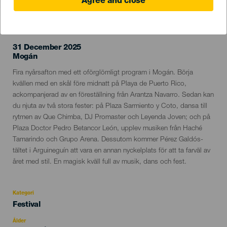
Agree and close
EVENEMANGET HÅLLS
31 December 2025
Localidad
Mogán
Descripción
Fira nyårsafton med ett oförglömligt program i Mogán. Börja
del
kvällen med en skål före midnatt på Playa de Puerto Rico,
evento
ackompanjerad av en föreställning från Arantza Navarro. Sedan kan
du njuta av två stora fester: på Plaza Sarmiento y Coto, dansa till
rytmen av Que Chimba, DJ Promaster och Leyenda Joven; och på
Plaza Doctor Pedro Betancor León, upplev musiken från Haché
Tamarindo och Grupo Arena. Dessutom kommer Pérez Galdós-
tältet i Arguineguín att vara en annan nyckelplats för att ta farväl av
året med stil. En magisk kväll full av musik, dans och fest.
Kategori
Categoría
Festival
del
evento
Ålder