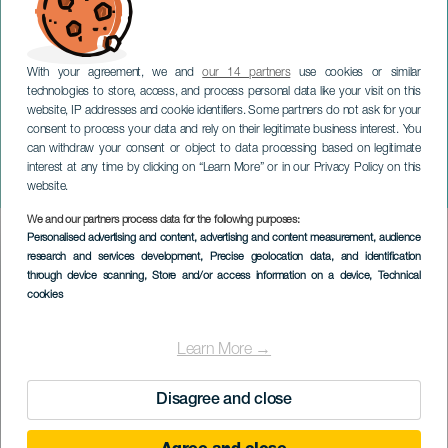
With your agreement, we and
our 14 partners
use cookies or similar
technologies to store, access, and process personal data like your visit on this
website, IP addresses and cookie identifiers. Some partners do not ask for your
consent to process your data and rely on their legitimate business interest. You
GRAN CANARIA
can withdraw your consent or object to data processing based on legitimate
Skål för det nya året på
interest at any time by clicking on “Learn More” or in our Privacy Policy on this
stranden.
website.
We and our partners process data for the following purposes:
Imagen
Personalised advertising and content, advertising and content measurement, audience
Listado
research and services development
, Precise geolocation data, and identification
through device scanning
, Store and/or access information on a device
, Technical
cookies
Learn More →
Disagree and close