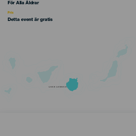
Edad
För Alla Åldrar
Recomendada
Pris
Detta event är gratis
GRAN CANARIA