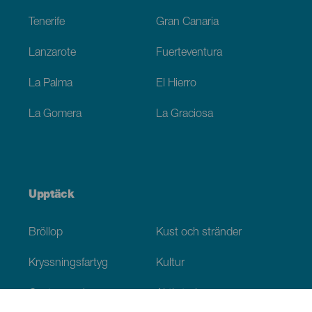
Tenerife
Gran Canaria
Lanzarote
Fuerteventura
La Palma
El Hierro
La Gomera
La Graciosa
Upptäck
Bröllop
Kust och stränder
Kryssningsfartyg
Kultur
Gastronomi
Aktiv turism