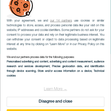
With your agreement, we and
our 14 partners
use cookies or similar
technologies to store, access, and process personal data like your visit on this
website, IP addresses and cookie identifiers. Some partners do not ask for your
consent to process your data and rely on their legitimate business interest. You
can withdraw your consent or object to data processing based on legitimate
GRAN CANARIA
interest at any time by clicking on “Learn More” or in our Privacy Policy on this
Puchero de San Sebastián
website.
We and our partners process data for the following purposes:
Imagen
Personalised advertising and content, advertising and content measurement, audience
Listado
research and services development
, Precise geolocation data, and identification
through device scanning
, Store and/or access information on a device
, Technical
cookies
Learn More →
Disagree and close