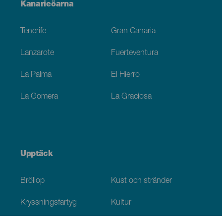
Menú
Kanarieöarna
Footer
Tenerife
Gran Canaria
Lanzarote
Fuerteventura
La Palma
El Hierro
La Gomera
La Graciosa
Upptäck
Bröllop
Kust och stränder
Kryssningsfartyg
Kultur