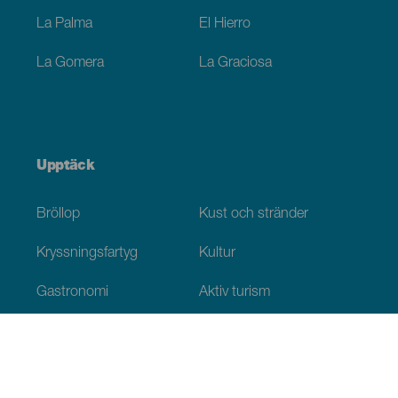
La Palma
El Hierro
La Gomera
La Graciosa
Upptäck
Bröllop
Kust och stränder
Kryssningsfartyg
Kultur
Gastronomi
Aktiv turism
Alla artiklar