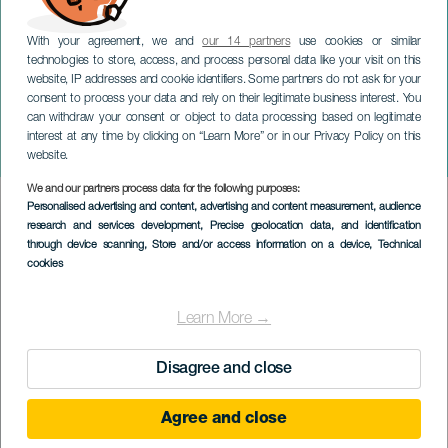
With your agreement, we and
our 14 partners
use cookies or similar
technologies to store, access, and process personal data like your visit on this
website, IP addresses and cookie identifiers. Some partners do not ask for your
consent to process your data and rely on their legitimate business interest. You
GRAN CANARIA
can withdraw your consent or object to data processing based on legitimate
Pink Festival Cultura
interest at any time by clicking on “Learn More” or in our Privacy Policy on this
LGTBIQ+
website.
We and our partners process data for the following purposes:
Imagen
Personalised advertising and content, advertising and content measurement, audience
Listado
research and services development
, Precise geolocation data, and identification
through device scanning
, Store and/or access information on a device
, Technical
cookies
Learn More →
Disagree and close
Agree and close