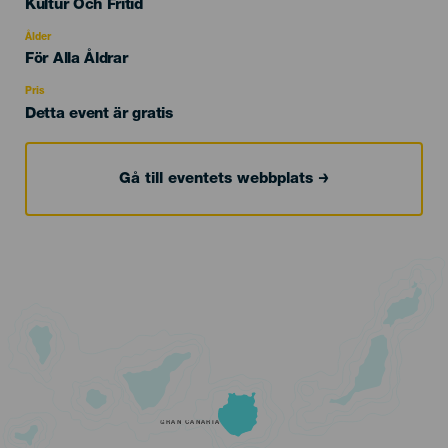
Categoría
Kultur Och Fritid
del
evento
Ålder
Edad
För Alla Åldrar
Recomendada
Pris
Detta event är gratis
Gå till eventets webbplats
GRAN CANARIA