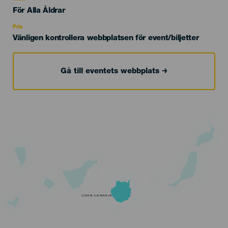
Edad
För Alla Åldrar
Recomendada
Pris
Vänligen kontrollera webbplatsen för event/biljetter
Gå till eventets webbplats
GRAN CANARIA