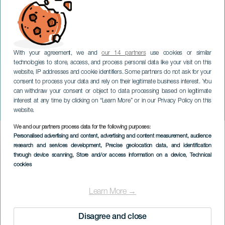
With your agreement, we and
our 14 partners
use cookies or similar
technologies to store, access, and process personal data like your visit on this
website, IP addresses and cookie identifiers. Some partners do not ask for your
consent to process your data and rely on their legitimate business interest. You
can withdraw your consent or object to data processing based on legitimate
GRAN CANARIA
interest at any time by clicking on “Learn More” or in our Privacy Policy on this
Pastora Soler på konsert
website.
We and our partners process data for the following purposes:
Imagen
Personalised advertising and content, advertising and content measurement, audience
Listado
research and services development
, Precise geolocation data, and identification
through device scanning
, Store and/or access information on a device
, Technical
cookies
Learn More →
Disagree and close