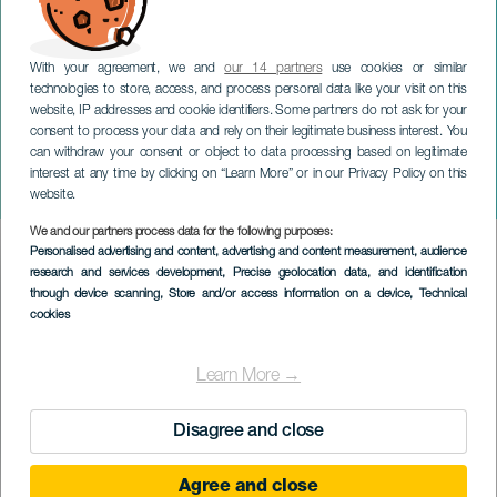
With your agreement, we and
our 14 partners
use cookies or similar
technologies to store, access, and process personal data like your visit on this
website, IP addresses and cookie identifiers. Some partners do not ask for your
consent to process your data and rely on their legitimate business interest. You
GRAN CANARIA
can withdraw your consent or object to data processing based on legitimate
Paraden och
interest at any time by clicking on “Learn More” or in our Privacy Policy on this
bananbränningen
website.
We and our partners process data for the following purposes:
Imagen
Personalised advertising and content, advertising and content measurement, audience
Listado
research and services development
, Precise geolocation data, and identification
through device scanning
, Store and/or access information on a device
, Technical
cookies
Learn More →
Disagree and close
Agree and close