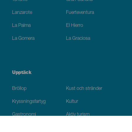
Lanzarote
Fuerteventura
La Palma
El Hierro
La Gomera
La Graciosa
Upptäck
Bröllop
Kust och stränder
Kryssningsfartyg
Kultur
Gastronomi
Aktiv turism
Alla artiklar