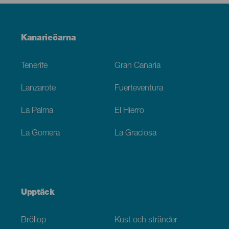
Menú
Kanarieöarna
Footer
Tenerife
Gran Canaria
Lanzarote
Fuerteventura
La Palma
El Hierro
La Gomera
La Graciosa
Upptäck
Bröllop
Kust och stränder