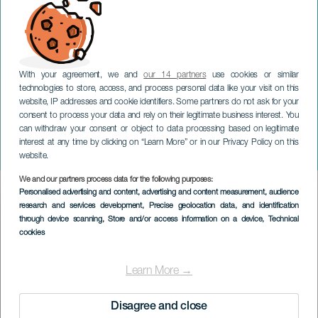
With your agreement, we and
our 14 partners
use cookies or similar
technologies to store, access, and process personal data like your visit on this
website, IP addresses and cookie identifiers. Some partners do not ask for your
consent to process your data and rely on their legitimate business interest. You
GRAN CANARIA
can withdraw your consent or object to data processing based on legitimate
Monica Salmaso och
interest at any time by clicking on “Learn More” or in our Privacy Policy on this
Guinga i konsert
website.
We and our partners process data for the following purposes:
Imagen
Personalised advertising and content, advertising and content measurement, audience
Listado
research and services development
, Precise geolocation data, and identification
through device scanning
, Store and/or access information on a device
, Technical
cookies
Learn More →
Disagree and close