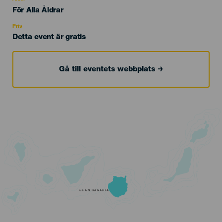
Edad
För Alla Åldrar
Recomendada
Pris
Detta event är gratis
Gå till eventets webbplats
GRAN CANARIA