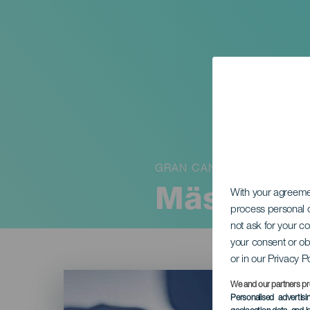
GRAN CANARIA
Mästare i
With your agreem
process personal d
not ask for your c
your consent or ob
or in our Privacy P
Imagen
Listado
We and our partners pr
Personalised advertis