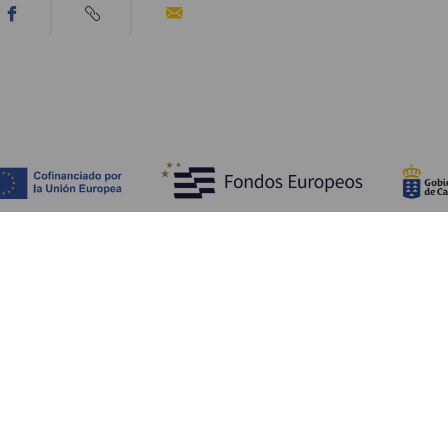
Upptäck
P
Bröllop
Kust och stränder
A
Kryssningsfartyg
Kultur
Ta