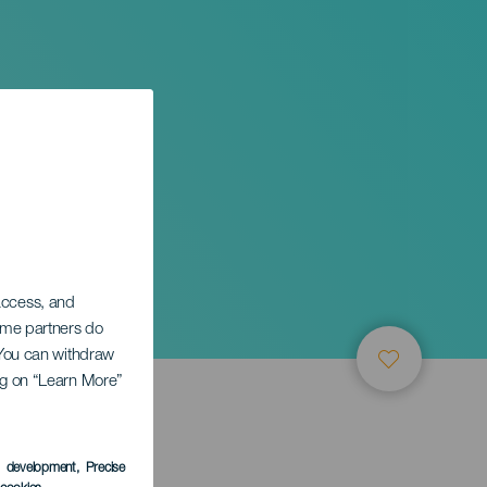
 access, and
Some partners do
. You can withdraw
ing on “Learn More”
s development
, Precise