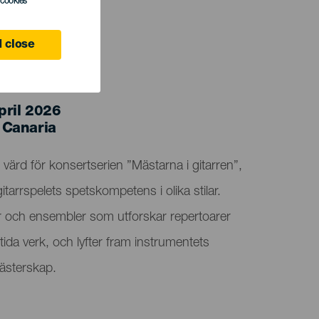
l cookies
 close
pril 2026
 Canaria
 värd för konsertserien ”Mästarna i gitarren”,
itarrspelets spetskompetens i olika stilar.
r och ensembler som utforskar repertoarer
mtida verk, och lyfter fram instrumentets
ästerskap.