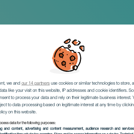
 gitarrcykeln
ent, we and
our 14 partners
use cookies or similar technologies to store,
ata like your visit on this website, IP addresses and cookie identifiers. 
onsent to process your data and rely on their legitimate business interest
ject to data processing based on legitimate interest at any time by click
olicy on this website.
ocess data for the following purposes:
ing and content, advertising and content measurement, audience research and service