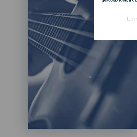
geolocation data, and i
Lear