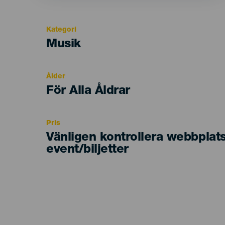
Kategori
Categoría
Musik
del
evento
Ålder
Edad
För Alla Åldrar
Recomendada
Pris
Vänligen kontrollera webbplat
event/biljetter