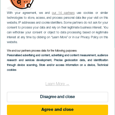
With your agreement, we and
our 14 partners
use cookies or similar
technologies to store, access, and process personal data like your visit on this
website, IP addresses and cookie identifiers. Some partners do not ask for your
consent to process your data and rely on their legitimate business interest. You
GRAN CANARIA
can withdraw your consent or object to data processing based on legitimate
Las Niñas de Cádiz:
interest at any time by clicking on “Learn More” or in our Privacy Policy on this
Vinden är vild
website.
We and our partners process data for the following purposes:
Imagen
Personalised advertising and content, advertising and content measurement, audience
Listado
research and services development
, Precise geolocation data, and identification
through device scanning
, Store and/or access information on a device
, Technical
cookies
Learn More →
Disagree and close
Agree and close
EVENEMANGET HÅLLS