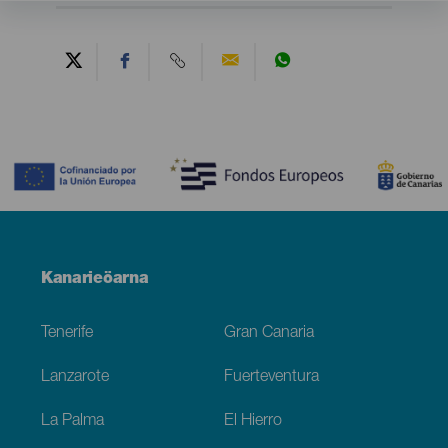
Contenido
Menú
Kanarieöarna
Footer
Tenerife
Gran Canaria
Lanzarote
Fuerteventura
La Palma
El Hierro