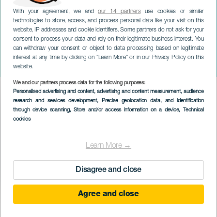
With your agreement, we and
our 14 partners
use cookies or similar
technologies to store, access, and process personal data like your visit on this
website, IP addresses and cookie identifiers. Some partners do not ask for your
consent to process your data and rely on their legitimate business interest. You
can withdraw your consent or object to data processing based on legitimate
GRAN CANARIA
interest at any time by clicking on “Learn More” or in our Privacy Policy on this
Lagartrail
website.
We and our partners process data for the following purposes:
Imagen
Personalised advertising and content, advertising and content measurement, audience
Listado
research and services development
, Precise geolocation data, and identification
through device scanning
, Store and/or access information on a device
, Technical
cookies
Learn More →
Disagree and close
Agree and close
March 2027
Localidad
Agüimes