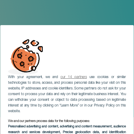
With your agreement, we and
our 14 partners
use cookies or similar
technologies to store, access, and process personal data like your visit on this
website, IP addresses and cookie identifiers. Some partners do not ask for your
consent to process your data and rely on their legitimate business interest. You
can withdraw your consent or object to data processing based on legitimate
GRAN CANARIA
interest at any time by clicking on “Learn More” or in our Privacy Policy on this
La Comedia de los Errores
website.
We and our partners process data for the following purposes:
Imagen
Personalised advertising and content, advertising and content measurement, audience
Listado
research and services development
, Precise geolocation data, and identification