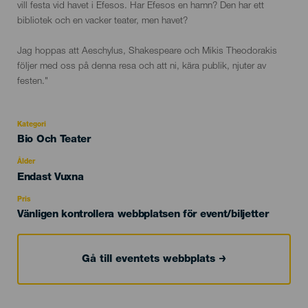
vill festa vid havet i Efesos. Har Efesos en hamn? Den har ett
bibliotek och en vacker teater, men havet?
Jag hoppas att Aeschylus, Shakespeare och Mikis Theodorakis
följer med oss ​​på denna resa och att ni, kära publik, njuter av
festen."
Kategori
Categoría
Bio Och Teater
del
evento
Ålder
Edad
Endast Vuxna
Recomendada
Pris
Vänligen kontrollera webbplatsen för event/biljetter
Gå till eventets webbplats