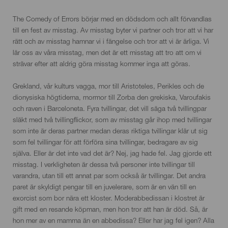
The Comedy of Errors börjar med en dödsdom och allt förvandlas
till en fest av misstag. Av misstag byter vi partner och tror att vi har
rätt och av misstag hamnar vi i fängelse och tror att vi är ärliga. Vi
lär oss av våra misstag, men det är ett misstag att tro att om vi
strävar efter att aldrig göra misstag kommer inga att göras.
Grekland, vår kulturs vagga, mor till Aristoteles, Perikles och de
dionysiska högtiderna, mormor till Zorba den grekiska, Varoufakis
och raven i Barceloneta. Fyra tvillingar, det vill säga två tvillingpar
släkt med två tvillingflickor, som av misstag går ihop med tvillingar
som inte är deras partner medan deras riktiga tvillingar klär ut sig
som fel tvillingar för att förföra sina tvillingar, bedragare av sig
själva. Eller är det inte vad det är? Nej, jag hade fel. Jag gjorde ett
misstag. I verkligheten är dessa två personer inte tvillingar till
varandra, utan till ett annat par som också är tvillingar. Det andra
paret är skyldigt pengar till en juvelerare, som är en vän till en
exorcist som bor nära ett kloster. Moderabbedissan i klostret är
gift med en resande köpman, men hon tror att han är död. Så, är
hon mer av en mamma än en abbedissa? Eller har jag fel igen? Alla