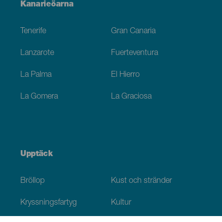
Menú
Kanarieöarna
Footer
Tenerife
Gran Canaria
Lanzarote
Fuerteventura
La Palma
El Hierro
La Gomera
La Graciosa
Upptäck
Bröllop
Kust och stränder
Kryssningsfartyg
Kultur