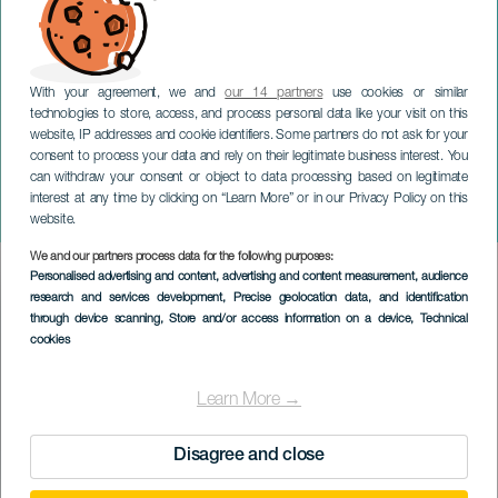
With your agreement, we and
our 14 partners
use cookies or similar
technologies to store, access, and process personal data like your visit on this
website, IP addresses and cookie identifiers. Some partners do not ask for your
consent to process your data and rely on their legitimate business interest. You
GRAN CANARIA
can withdraw your consent or object to data processing based on legitimate
Krystof Kobylinkski på
interest at any time by clicking on “Learn More” or in our Privacy Policy on this
konsert
website.
We and our partners process data for the following purposes:
Imagen
Personalised advertising and content, advertising and content measurement, audience
Listado
research and services development
, Precise geolocation data, and identification
through device scanning
, Store and/or access information on a device
, Technical
cookies
Learn More →
Disagree and close