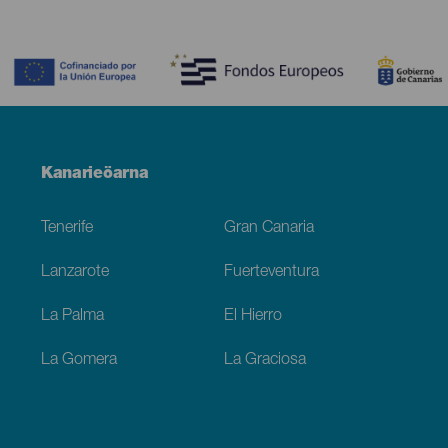
Contenido
Menú
Kanarieöarna
Footer
Tenerife
Gran Canaria
Lanzarote
Fuerteventura
La Palma
El Hierro
La Gomera
La Graciosa