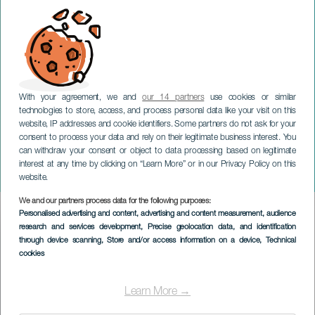
With your agreement, we and
our 14 partners
use cookies or similar
technologies to store, access, and process personal data like your visit on this
website, IP addresses and cookie identifiers. Some partners do not ask for your
consent to process your data and rely on their legitimate business interest. You
can withdraw your consent or object to data processing based on legitimate
GRAN CANARIA
interest at any time by clicking on “Learn More” or in our Privacy Policy on this
Korallmöte av FIMCC
website.
We and our partners process data for the following purposes:
Imagen
Personalised advertising and content, advertising and content measurement, audience
Listado
research and services development
, Precise geolocation data, and identification
through device scanning
, Store and/or access information on a device
, Technical
cookies
Learn More →