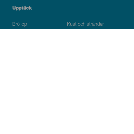
Upptäck
Bröllop
Kust och stränder
Kryssningsfartyg
Kultur
Gastronomi
Aktiv turism
Alla artiklar
Praktisk information
Agenda
Klimat
Ta sig dit
Ställen för att äta