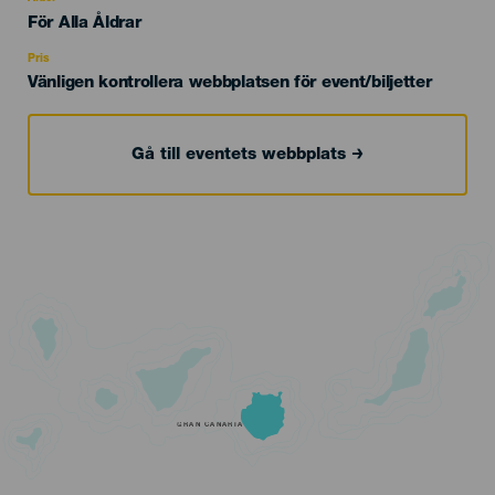
Edad
För Alla Åldrar
Recomendada
Pris
Vänligen kontrollera webbplatsen för event/biljetter
Gå till eventets webbplats
GRAN CANARIA