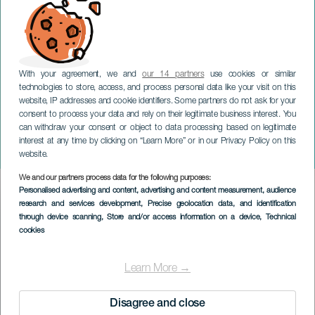
With your agreement, we and
our 14 partners
use cookies or similar
technologies to store, access, and process personal data like your visit on this
website, IP addresses and cookie identifiers. Some partners do not ask for your
consent to process your data and rely on their legitimate business interest. You
can withdraw your consent or object to data processing based on legitimate
GRAN CANARIA
interest at any time by clicking on “Learn More” or in our Privacy Policy on this
Konsortiet i konsert
website.
We and our partners process data for the following purposes:
Imagen
Personalised advertising and content, advertising and content measurement, audience
Listado
research and services development
, Precise geolocation data, and identification
through device scanning
, Store and/or access information on a device
, Technical
cookies
Learn More →
Disagree and close