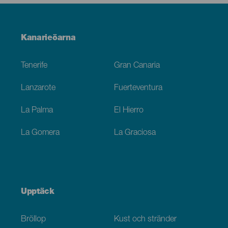
Menú
Kanarieöarna
Footer
Tenerife
Gran Canaria
Lanzarote
Fuerteventura
La Palma
El Hierro
La Gomera
La Graciosa
Upptäck
Bröllop
Kust och stränder