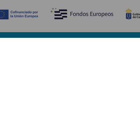
Upptäck
P
Bröllop
Kust och stränder
A
Kryssningsfartyg
Kultur
Ta
Gastronomi
Aktiv turism
Va
Alla artiklar
Se