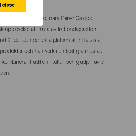
 Canaria
 close
n på Plaza Stagno, nära Pérez Galdós-
k upplevelse att njuta av trettondagsafton.
nd är det den perfekta platsen att hitta sista
produkter och hantverk i en festlig atmosfär.
ombinerar tradition, kultur och glädjen av en
taden.