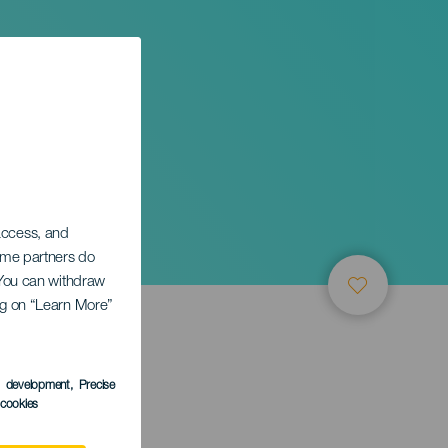
 access, and
Some partners do
. You can withdraw
ing on “Learn More”
s development
, Precise
l cookies