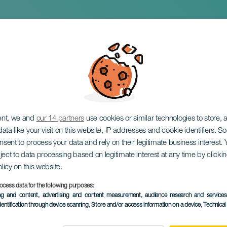
ht Market
ent, we and
our 14 partners
use cookies or similar technologies to store,
ata like your visit on this website, IP addresses and cookie identifiers. 
onsent to process your data and rely on their legitimate business interest
ject to data processing based on legitimate interest at any time by click
olicy on this website.
ocess data for the following purposes:
EVENEMANGET HÅLLS
ing and content, advertising and content measurement, audience research and service
dentification through device scanning
, Store and/or access information on a device
, Technica
3 to 5 January