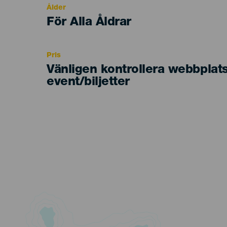
Ålder
Edad
För Alla Åldrar
Recomendada
Pris
Vänligen kontrollera webbplat
event/biljetter