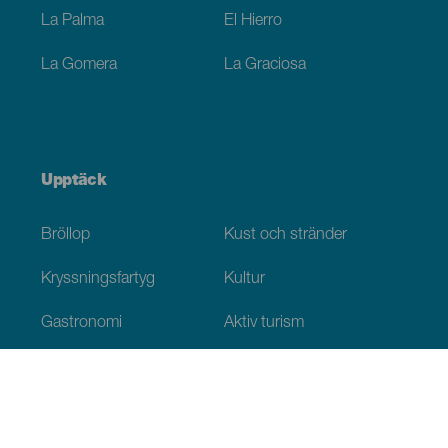
La Palma
El Hierro
La Gomera
La Graciosa
Upptäck
Bröllop
Kust och stränder
Kryssningsfartyg
Kultur
Gastronomi
Aktiv turism
Alla artiklar