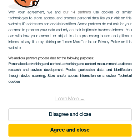
With your agreement, we and
our 14 partners
use cookies or similar
technologies to store, access, and process personal data like your visit on this
website, IP addresses and cookie identifiers. Some partners do not ask for your
consent to process your data and rely on their legitimate business interest. You
can withdraw your consent or object to data processing based on legitimate
GRAN CANARIA
interest at any time by clicking on “Learn More” or in our Privacy Policy on this
Kany García i konsert
website.
We and our partners process data for the following purposes:
Imagen
Personalised advertising and content, advertising and content measurement, audience
Listado
research and services development
, Precise geolocation data, and identification
through device scanning
, Store and/or access information on a device
, Technical
cookies
Learn More →
Disagree and close
Agree and close
EVENEMANGET HÅLLS