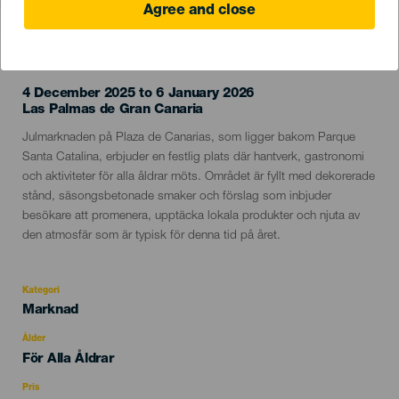
Agree and close
EVENEMANGET HÅLLS
4 December 2025 to 6 January 2026
Localidad
Las Palmas de Gran Canaria
Descripción
Julmarknaden på Plaza de Canarias, som ligger bakom Parque
del
Santa Catalina, erbjuder en festlig plats där hantverk, gastronomi
evento
och aktiviteter för alla åldrar möts. Området är fyllt med dekorerade
stånd, säsongsbetonade smaker och förslag som inbjuder
besökare att promenera, upptäcka lokala produkter och njuta av
den atmosfär som är typisk för denna tid på året.
Kategori
Categoría
Marknad
del
evento
Ålder
Edad
För Alla Åldrar
Recomendada
Pris