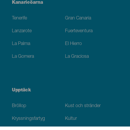
Menú
Kanarieöarna
Footer
Tenerife
Gran Canaria
Lanzarote
Fuerteventura
La Palma
El Hierro
La Gomera
La Graciosa
Upptäck
Bröllop
Kust och stränder
Kryssningsfartyg
Kultur