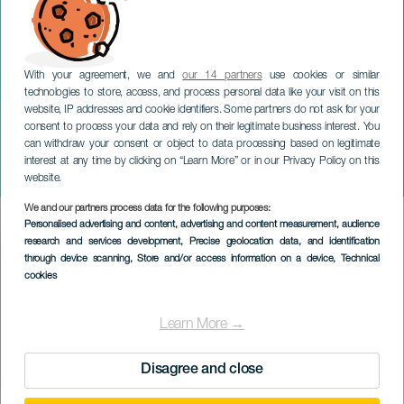
With your agreement, we and
our 14 partners
use cookies or similar
technologies to store, access, and process personal data like your visit on this
website, IP addresses and cookie identifiers. Some partners do not ask for your
consent to process your data and rely on their legitimate business interest. You
can withdraw your consent or object to data processing based on legitimate
GRAN CANARIA
interest at any time by clicking on “Learn More” or in our Privacy Policy on this
Julmarknaden
website.
We and our partners process data for the following purposes:
Imagen
Personalised advertising and content, advertising and content measurement, audience
Listado
research and services development
, Precise geolocation data, and identification
through device scanning
, Store and/or access information on a device
, Technical
cookies
Learn More →
Disagree and close