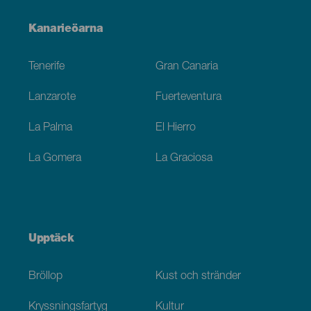
Menú
Kanarieöarna
Footer
Tenerife
Gran Canaria
Lanzarote
Fuerteventura
La Palma
El Hierro
La Gomera
La Graciosa
Upptäck
Bröllop
Kust och stränder
Kryssningsfartyg
Kultur