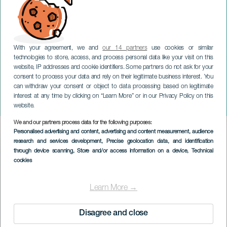
With your agreement, we and
our 14 partners
use cookies or similar
technologies to store, access, and process personal data like your visit on this
website, IP addresses and cookie identifiers. Some partners do not ask for your
consent to process your data and rely on their legitimate business interest. You
GRAN CANARIA
can withdraw your consent or object to data processing based on legitimate
Javier Santaolalla: Vad är
interest at any time by clicking on “Learn More” or in our Privacy Policy on this
klockan?
website.
We and our partners process data for the following purposes:
Imagen
Personalised advertising and content, advertising and content measurement, audience
Listado
research and services development
, Precise geolocation data, and identification
through device scanning
, Store and/or access information on a device
, Technical
cookies
Learn More →
Disagree and close