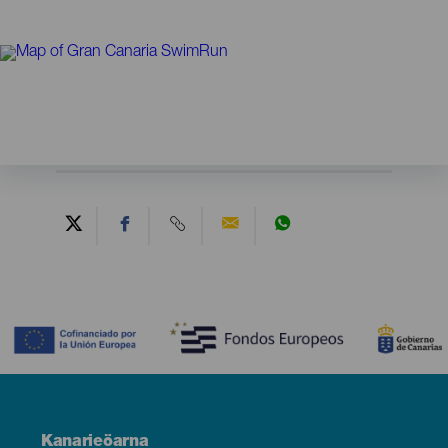
Contenido
Menú
Kanarieöarna