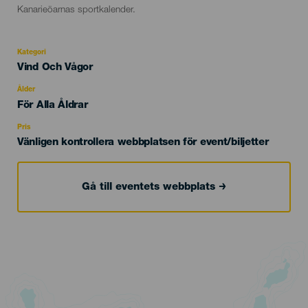
Kanarieöarnas sportkalender.
Kategori
Categoría
Vind Och Vågor
del
evento
Ålder
Edad
För Alla Åldrar
Recomendada
Pris
Vänligen kontrollera webbplatsen för event/biljetter
Gå till eventets webbplats