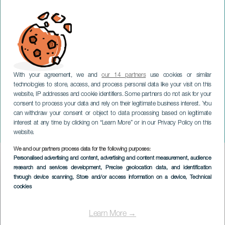
With your agreement, we and
our 14 partners
use cookies or similar
technologies to store, access, and process personal data like your visit on this
website, IP addresses and cookie identifiers. Some partners do not ask for your
consent to process your data and rely on their legitimate business interest. You
can withdraw your consent or object to data processing based on legitimate
GRAN CANARIA
interest at any time by clicking on “Learn More” or in our Privacy Policy on this
Gran Canaria Pro
website.
We and our partners process data for the following purposes:
Imagen
Personalised advertising and content, advertising and content measurement, audience
Listado
research and services development
, Precise geolocation data, and identification
through device scanning
, Store and/or access information on a device
, Technical
cookies
Learn More →