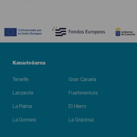
Contenido
Menú
Kanarieöarna
Footer
Tenerife
Gran Canaria
Lanzarote
Fuerteventura
La Palma
El Hierro
La Gomera
La Graciosa