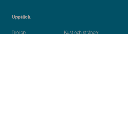
Upptäck
Bröllop
Kust och stränder
Kryssningsfartyg
Kultur
Gastronomi
Aktiv turism
Alla artiklar
Praktisk information
Agenda
Klimat