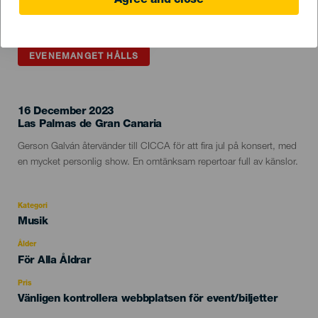
Agree and close
EVENEMANGET HÅLLS
16 December 2023
Localidad
Las Palmas de Gran Canaria
Descripción
Gerson Galván återvänder till CICCA för att fira jul på konsert, med
del
en mycket personlig show. En omtänksam repertoar full av känslor.
evento
Kategori
Categoría
Musik
del
evento
Ålder
Edad
För Alla Åldrar
Recomendada
Pris
Vänligen kontrollera webbplatsen för event/biljetter