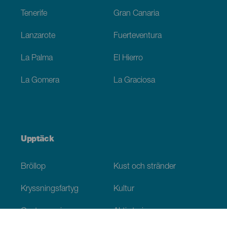
Tenerife
Gran Canaria
Lanzarote
Fuerteventura
La Palma
El Hierro
La Gomera
La Graciosa
Upptäck
Bröllop
Kust och stränder
Kryssningsfartyg
Kultur
Gastronomi
Aktiv turism