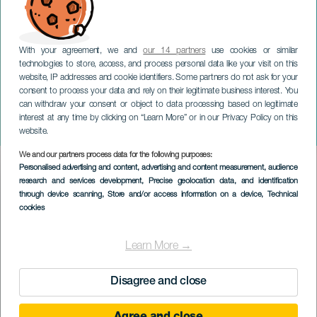
With your agreement, we and
our 14 partners
use cookies or similar
technologies to store, access, and process personal data like your visit on this
website, IP addresses and cookie identifiers. Some partners do not ask for your
consent to process your data and rely on their legitimate business interest. You
can withdraw your consent or object to data processing based on legitimate
GRAN CANARIA
interest at any time by clicking on “Learn More” or in our Privacy Policy on this
Gerson Galván. "Min jul"
website.
We and our partners process data for the following purposes:
Imagen
Personalised advertising and content, advertising and content measurement, audience
Listado
research and services development
, Precise geolocation data, and identification
through device scanning
, Store and/or access information on a device
, Technical
cookies
Learn More →
Disagree and close