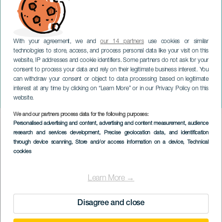
With your agreement, we and
our 14 partners
use cookies or similar
technologies to store, access, and process personal data like your visit on this
website, IP addresses and cookie identifiers. Some partners do not ask for your
consent to process your data and rely on their legitimate business interest. You
can withdraw your consent or object to data processing based on legitimate
GRAN CANARIA
interest at any time by clicking on “Learn More” or in our Privacy Policy on this
Garita's Rock
website.
We and our partners process data for the following purposes:
Imagen
Personalised advertising and content, advertising and content measurement, audience
Listado
research and services development
, Precise geolocation data, and identification
through device scanning
, Store and/or access information on a device
, Technical
cookies
Learn More →
Disagree and close