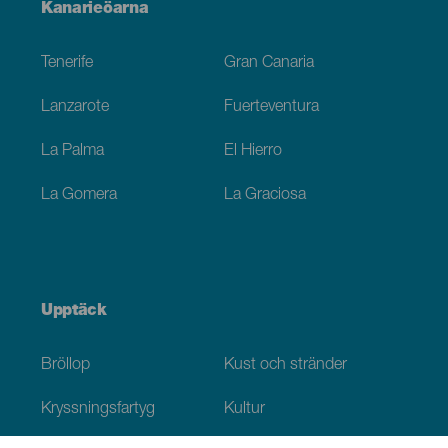
Menú
Kanarieöarna
Footer
Tenerife
Gran Canaria
Lanzarote
Fuerteventura
La Palma
El Hierro
La Gomera
La Graciosa
Upptäck
Bröllop
Kust och stränder
Kryssningsfartyg
Kultur