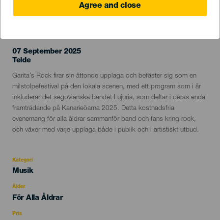
Agree and close
EVENEMANGET HÅLLS
07 September 2025
Localidad
Telde
Descripción
Garita’s Rock firar sin åttonde upplaga och befäster sig som en
del
milstolpefestival på den lokala scenen, med ett program som i år
evento
inkluderar det segovianska bandet Lujuria, som deltar i deras enda
framträdande på Kanarieöarna 2025. Detta kostnadsfria
evenemang för alla åldrar sammanför band och fans kring rock,
och växer med varje upplaga både i publik och i artistiskt utbud.
Kategori
Categoría
Musik
del
evento
Ålder
Edad
För Alla Åldrar
Recomendada
Pris