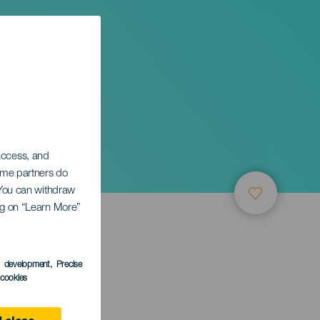
 access, and
Some partners do
. You can withdraw
ing on “Learn More”
s development
, Precise
l cookies