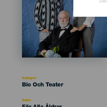
Lear
Kategori
Categoría
Bio Och Teater
del
evento
Ålder