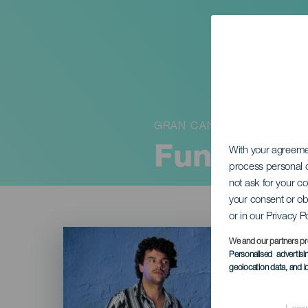
GRAN CANARIA
Funeral P
With your agreem
process personal d
not ask for your c
your consent or ob
or in our Privacy P
Imagen
Listado
We and our partners pr
Personalised advertis
geolocation data, and i