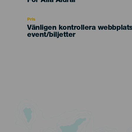
Edad
För Alla Åldrar
Recomendada
Pris
Vänligen kontrollera webbplat
event/biljetter