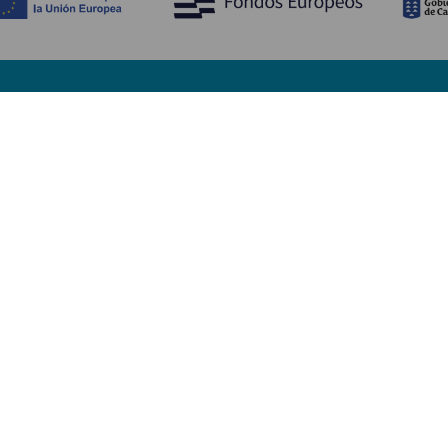
Upptäck
P
Bröllop
Kust och stränder
A
Kryssningsfartyg
Kultur
Ta
Gastronomi
Aktiv turism
Va
Alla artiklar
Se