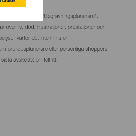
 Canaria
 close
Space presenterar "Begravningsplanerare".
ar över liv, död, frustrationer, prestationer och
elyser varför det inte finns en
m bröllopsplanerare eller personliga shoppers
sista avskedet blir felfritt.