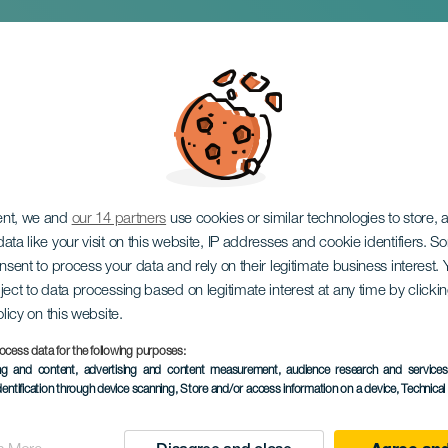
lanner
ent, we and
our 14 partners
use cookies or similar technologies to store,
ata like your visit on this website, IP addresses and cookie identifiers. 
onsent to process your data and rely on their legitimate business interest
ject to data processing based on legitimate interest at any time by click
olicy on this website.
ocess data for the following purposes:
ing and content, advertising and content measurement, audience research and service
EVENEMANGET HÅLLS
dentification through device scanning
, Store and/or access information on a device
, Technica
20 November 2025