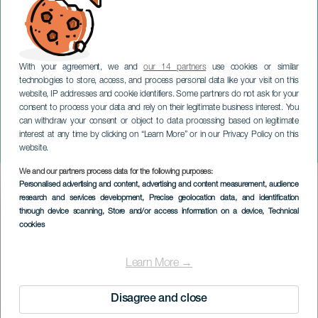
With your agreement, we and
our 14 partners
use cookies or similar
technologies to store, access, and process personal data like your visit on this
website, IP addresses and cookie identifiers. Some partners do not ask for your
consent to process your data and rely on their legitimate business interest. You
can withdraw your consent or object to data processing based on legitimate
GRAN CANARIA
interest at any time by clicking on “Learn More” or in our Privacy Policy on this
Franz Halasz i konsert
website.
We and our partners process data for the following purposes:
Imagen
Personalised advertising and content, advertising and content measurement, audience
Listado
research and services development
, Precise geolocation data, and identification
through device scanning
, Store and/or access information on a device
, Technical
cookies
Learn More →
Disagree and close