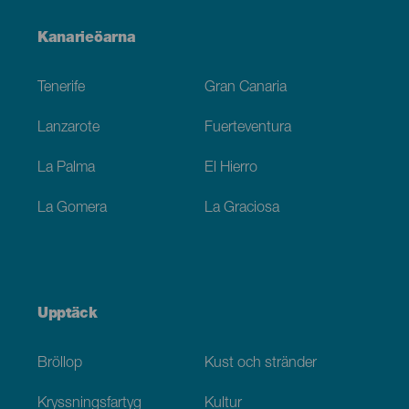
Menú
Kanarieöarna
Footer
Tenerife
Gran Canaria
Lanzarote
Fuerteventura
La Palma
El Hierro
La Gomera
La Graciosa
Upptäck
Bröllop
Kust och stränder
Kryssningsfartyg
Kultur