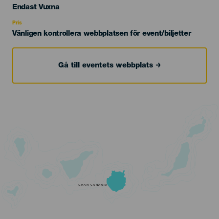
Edad
Endast Vuxna
Recomendada
Pris
Vänligen kontrollera webbplatsen för event/biljetter
Gå till eventets webbplats
GRAN CANARIA