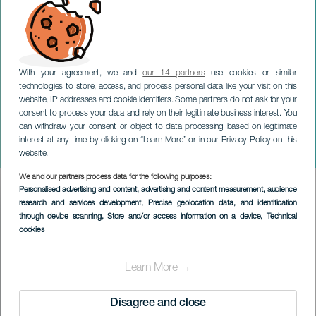
With your agreement, we and
our 14 partners
use cookies or similar
technologies to store, access, and process personal data like your visit on this
website, IP addresses and cookie identifiers. Some partners do not ask for your
consent to process your data and rely on their legitimate business interest. You
can withdraw your consent or object to data processing based on legitimate
GRAN CANARIA
interest at any time by clicking on “Learn More” or in our Privacy Policy on this
Företagslopp
website.
We and our partners process data for the following purposes:
Imagen
Personalised advertising and content, advertising and content measurement, audience
Listado
research and services development
, Precise geolocation data, and identification
through device scanning
, Store and/or access information on a device
, Technical
cookies
Learn More →
Disagree and close