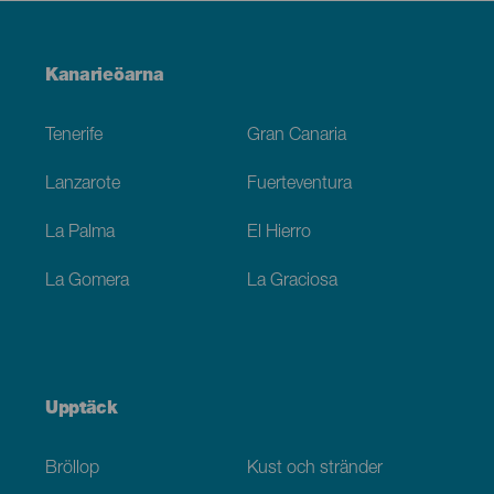
Menú
Kanarieöarna
Footer
Tenerife
Gran Canaria
Lanzarote
Fuerteventura
La Palma
El Hierro
La Gomera
La Graciosa
Upptäck
Bröllop
Kust och stränder