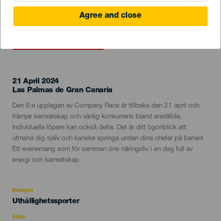
Agree and close
EVENEMANGET HÅLLS
21 April 2024
Localidad
Las Palmas de Gran Canaria
Descripción
Den 8:e upplagan av Company Race är tillbaka den 21 april och
del
främjar kamratskap och vänlig konkurrens bland anställda.
evento
Individuella löpare kan också delta. Det är ditt ögonblick att
utmana dig själv och kanske springa undan dina chefer på banan!
Ett evenemang som för samman öns näringsliv i en dag full av
energi och kamratskap.
Kategori
Categoría
Uthållighetssporter
del
evento
Ålder