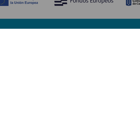
Upptäck
P
Bröllop
Kust och stränder
A
Kryssningsfartyg
Kultur
Ta
Gastronomi
Aktiv turism
Va
Alla artiklar
Se