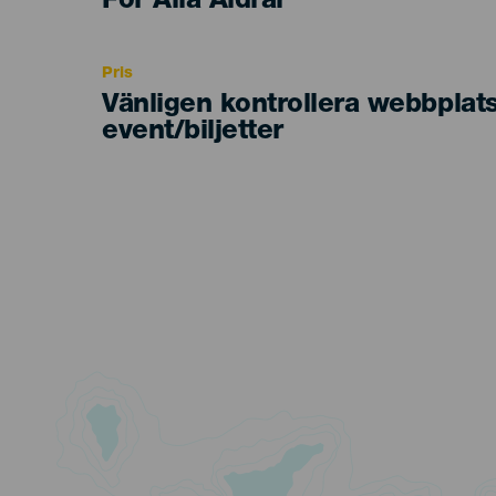
Edad
För Alla Åldrar
Recomendada
Pris
Vänligen kontrollera webbplat
event/biljetter