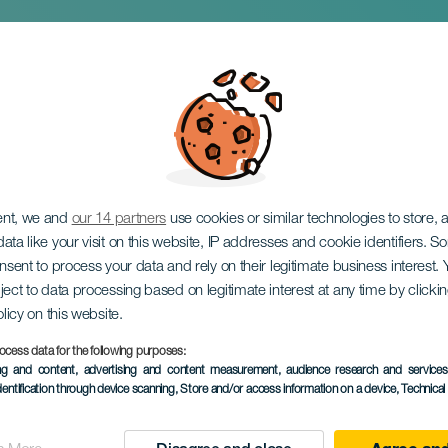
Cía. Lucas Escobed
ent, we and
our 14 partners
use cookies or similar technologies to store,
ata like your visit on this website, IP addresses and cookie identifiers. 
onsent to process your data and rely on their legitimate business interest
ject to data processing based on legitimate interest at any time by click
olicy on this website.
ocess data for the following purposes:
ing and content, advertising and content measurement, audience research and service
EVENEMANGET HÅLLS
dentification through device scanning
, Store and/or access information on a device
, Technica
09 maj 2026