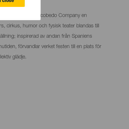
 Canaria
 close
r Farra av Lucas Escobedo Company en
s, cirkus, humor och fysisk teater blandas till
ställning; inspirerad av andan från Spaniens
utiden, förvandlar verket festen till en plats för
lektiv glädje.