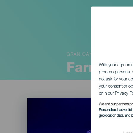
GRAN CANARIA
Farra de 
With your agreem
process personal d
not ask for your c
your consent or ob
or in our Privacy P
Imagen
Listado
We and our partners pr
Personalised advertis
geolocation data, and i