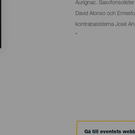
Aurignac. Saxofonsolister
David Alonso och Ernest
kontrabasisterna José Ant
"
Gå till eventets web