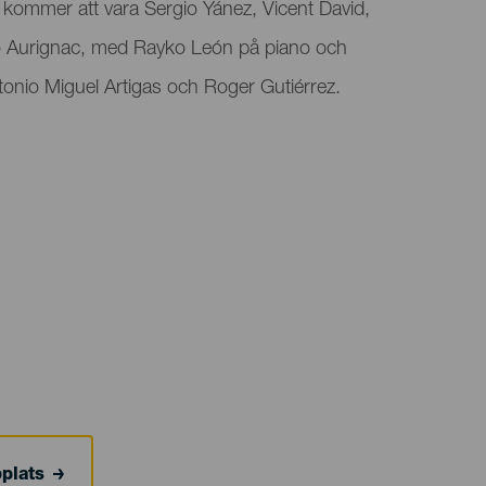
 kommer att vara Sergio Yánez, Vicent David,
o Aurignac, med Rayko León på piano och
onio Miguel Artigas och Roger Gutiérrez.
bplats