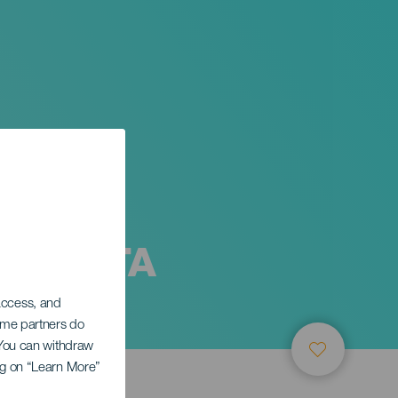
N FIESTA
 access, and
Some partners do
. You can withdraw
ing on “Learn More”