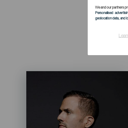
We and our partners pr
Personalised advertis
geolocation data, and i
Lear
Imagen
Listado