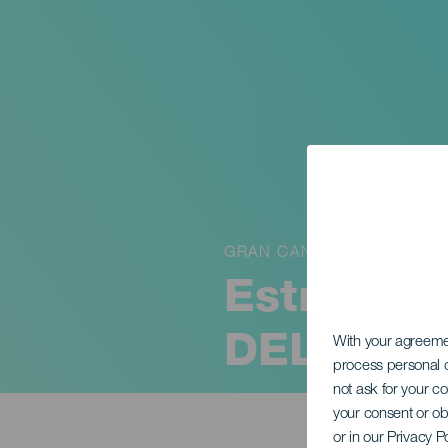
GRAN CANARIA
Estrenos
DEL SAX
With your agreem
process personal d
not ask for your c
your consent or ob
or in our Privacy P