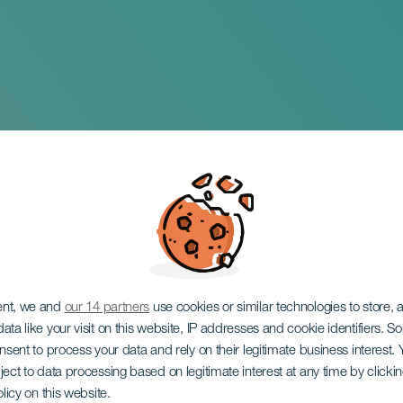
 Absolutos. LA GRA
OFÓN
ent, we and
our 14 partners
use cookies or similar technologies to store,
ata like your visit on this website, IP addresses and cookie identifiers. 
onsent to process your data and rely on their legitimate business interest
ject to data processing based on legitimate interest at any time by click
olicy on this website.