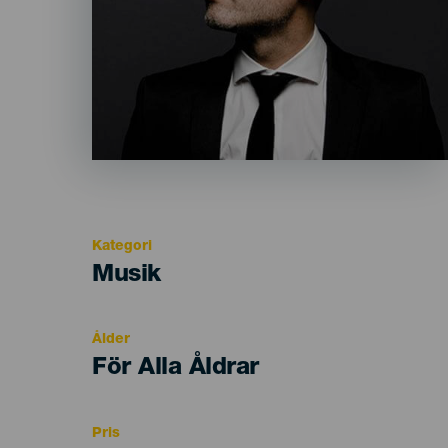
Kategori
Categoría
Musik
del
evento
Ålder
Edad
För Alla Åldrar
Recomendada
Pris