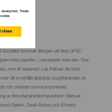
s development
, Precise
l cookies
 Canaria
 close
d González kommer återigen att leda OFGC
ogram med saxofon, i samarbete med den 19:e
s, som är baserad i Las Palmas de Gran
er att innehålla absoluta uruppföranden av
rtett och orkester som komponerats
vling av flera Kanarieökompositörer: Manuel
ahoud Slakim, David Alonso och Ernesto