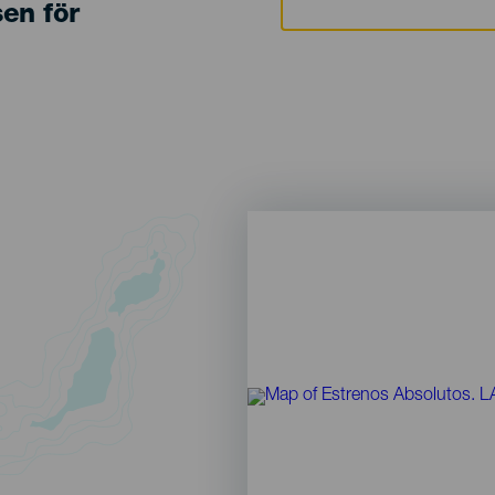
sen för