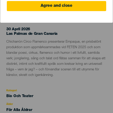
Agree and close
EVENEMANGET HÅLLS
30 April 2026
Localidad
Las Palmas de Gran Canaria
Descripción
Chicharrón Circo Flamenco presenterar Empaque, en prisbelönt
del
produktion som uppmärksammades vid FETEN 2025 och som
evento
blandar poesi, cirkus, flamenco och humor i ett livfullt, samtida
verk; jonglering, sång och talat ord flätas samman för att skapa ett
distinkt, intimt och kraftfullt språk som kretsar kring en universell
fråga – vem är jag? – och förvandlar scenen till ett utrymme för
känslor, skratt och igenkänning.
Kategori
Categoría
Bio Och Teater
del
evento
Ålder
Edad
För Alla Åldrar