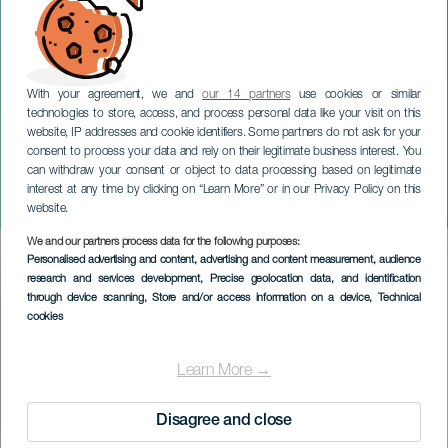
With your agreement, we and
our 14 partners
use cookies or similar
technologies to store, access, and process personal data like your visit on this
website, IP addresses and cookie identifiers. Some partners do not ask for your
consent to process your data and rely on their legitimate business interest. You
can withdraw your consent or object to data processing based on legitimate
GRAN CANARIA
interest at any time by clicking on “Learn More” or in our Privacy Policy on this
Empaque
website.
We and our partners process data for the following purposes:
Imagen
Personalised advertising and content, advertising and content measurement, audience
Listado
research and services development
, Precise geolocation data, and identification
through device scanning
, Store and/or access information on a device
, Technical
cookies
Learn More →
Disagree and close