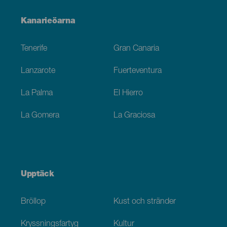
Menú
Kanarieöarna
Footer
Tenerife
Gran Canaria
Lanzarote
Fuerteventura
La Palma
El Hierro
La Gomera
La Graciosa
Upptäck
Bröllop
Kust och stränder
Kryssningsfartyg
Kultur