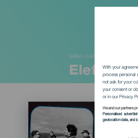
GRAN CANARIA
Elefantes
With your agreem
process personal d
not ask for your c
your consent or ob
or in our Privacy P
Imagen
Listado
We and our partners pr
Personalised advertis
geolocation data, and i