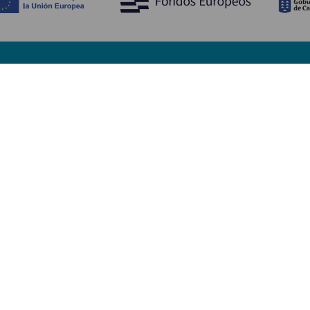
Upptäck
P
Bröllop
Kust och stränder
A
Kryssningsfartyg
Kultur
Ta
Gastronomi
Aktiv turism
Va
Alla artiklar
Se