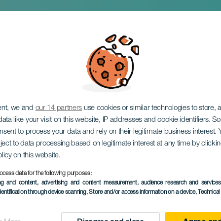
 & Valle Narval på k
ent, we and
our 14 partners
use cookies or similar technologies to store,
ata like your visit on this website, IP addresses and cookie identifiers. 
onsent to process your data and rely on their legitimate business interest
ject to data processing based on legitimate interest at any time by click
olicy on this website.
ocess data for the following purposes:
ing and content, advertising and content measurement, audience research and service
EVENEMANGET HÅLLS
dentification through device scanning
, Store and/or access information on a device
, Technica
16 maj 2026