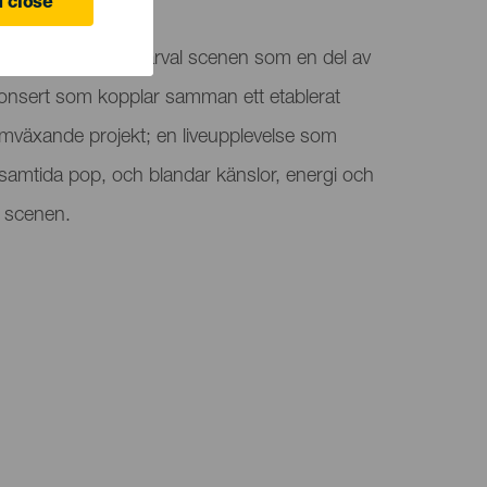
 Canaria
 close
efantes och Valle Narval scenen som en del av
nsert som kopplar samman ett etablerat
amväxande projekt; en liveupplevelse som
samtida pop, och blandar känslor, energi och
å scenen.