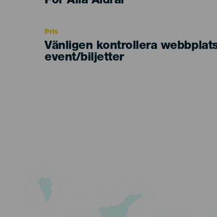
Edad
För Alla Åldrar
Recomendada
Pris
Vänligen kontrollera webbplat
event/biljetter