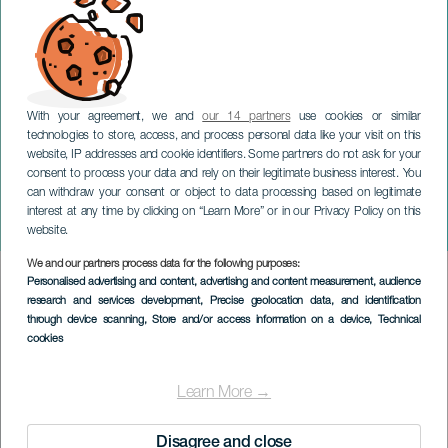
With your agreement, we and
our 14 partners
use cookies or similar
technologies to store, access, and process personal data like your visit on this
website, IP addresses and cookie identifiers. Some partners do not ask for your
consent to process your data and rely on their legitimate business interest. You
can withdraw your consent or object to data processing based on legitimate
GRAN CANARIA
interest at any time by clicking on “Learn More” or in our Privacy Policy on this
Edu Ferrés: Loser
website.
We and our partners process data for the following purposes:
Imagen
Personalised advertising and content, advertising and content measurement, audience
Listado
research and services development
, Precise geolocation data, and identification
through device scanning
, Store and/or access information on a device
, Technical
cookies
Learn More →
Disagree and close