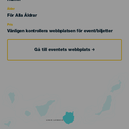
del
evento
Ålder
Edad
För Alla Åldrar
Recomendada
Pris
Vänligen kontrollera webbplatsen för event/biljetter
Gå till eventets webbplats
GRAN CANARIA