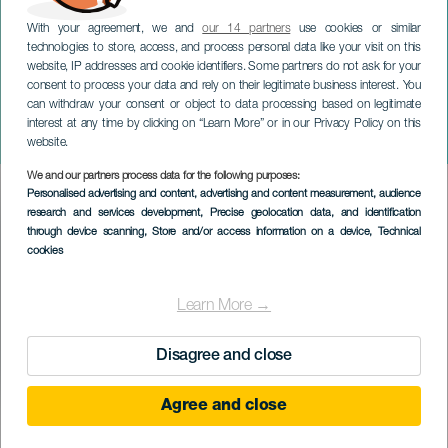
With your agreement, we and
our 14 partners
use cookies or similar
technologies to store, access, and process personal data like your visit on this
website, IP addresses and cookie identifiers. Some partners do not ask for your
consent to process your data and rely on their legitimate business interest. You
GRAN CANARIA
can withdraw your consent or object to data processing based on legitimate
Closing Summer - Oriental
interest at any time by clicking on “Learn More” or in our Privacy Policy on this
X New One
website.
We and our partners process data for the following purposes:
Imagen
Personalised advertising and content, advertising and content measurement, audience
Listado
research and services development
, Precise geolocation data, and identification
through device scanning
, Store and/or access information on a device
, Technical
cookies
Learn More →
Disagree and close
Agree and close
EVENEMANGET HÅLLS