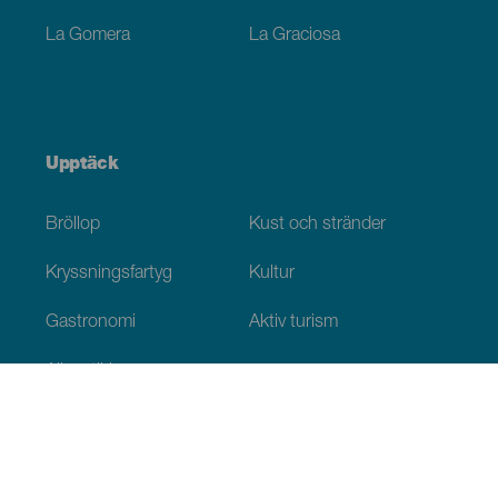
La Gomera
La Graciosa
Upptäck
Bröllop
Kust och stränder
Kryssningsfartyg
Kultur
Gastronomi
Aktiv turism
Alla artiklar