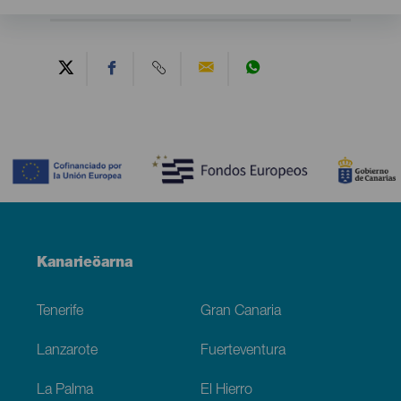
Contenido
Menú
Kanarieöarna
Footer
Tenerife
Gran Canaria
Lanzarote
Fuerteventura
La Palma
El Hierro