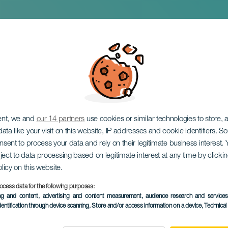
ez: Vers för vers
ent, we and
our 14 partners
use cookies or similar technologies to store,
ata like your visit on this website, IP addresses and cookie identifiers. 
onsent to process your data and rely on their legitimate business interest
ject to data processing based on legitimate interest at any time by click
olicy on this website.
ocess data for the following purposes:
EVENEMANGET HÅLLS
ing and content, advertising and content measurement, audience research and service
dentification through device scanning
, Store and/or access information on a device
, Technica
15 November 2025