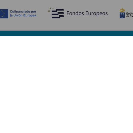
Upptäck
P
Bröllop
Kust och stränder
A
Kryssningsfartyg
Kultur
Ta
Gastronomi
Aktiv turism
Va
Alla artiklar
Se