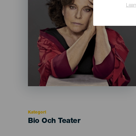
Lear
Kategori
Categoría
Bio Och Teater
del
evento