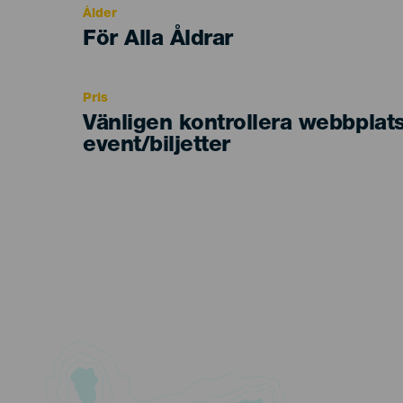
Ålder
Edad
För Alla Åldrar
Recomendada
Pris
Vänligen kontrollera webbplat
event/biljetter