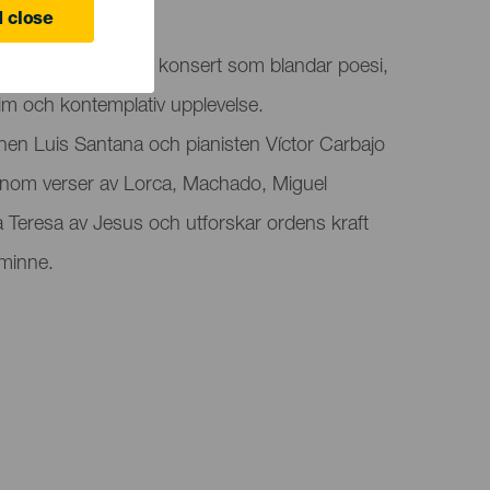
 close
Vers för vers”, en konsert som blandar poesi,
tim och kontemplativ upplevelse.
en Luis Santana och pianisten Víctor Carbajo
enom verser av Lorca, Machado, Miguel
 Teresa av Jesus och utforskar ordens kraft
 minne.